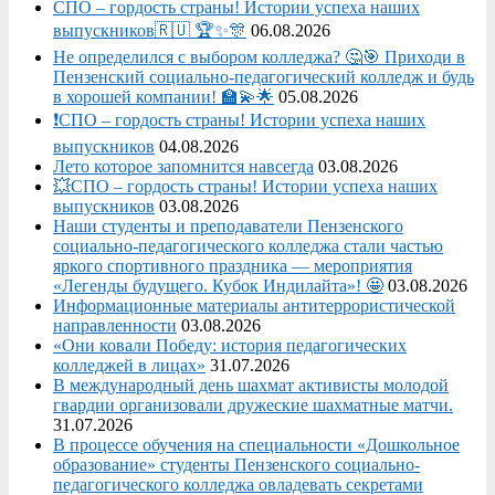
СПО – гордость страны! Истории успеха наших
выпускников🇷🇺 🏆✨🎊
06.08.2026
Не определился с выбором колледжа? 🤔🎯 Приходи в
Пензенский социально-педагогический колледж и будь
в хорошей компании! 🏫💫🌟
05.08.2026
❗СПО – гордость страны! Истории успеха наших
выпускников
04.08.2026
Лето которое запомнится навсегда
03.08.2026
💥СПО – гордость страны! Истории успеха наших
выпускников
03.08.2026
Наши студенты и преподаватели Пензенского
социально‑педагогического колледжа стали частью
яркого спортивного праздника — мероприятия
«Легенды будущего. Кубок Индилайта»! 🤩
03.08.2026
Информационные материалы антитеррористической
направленности
03.08.2026
«Они ковали Победу: история педагогических
колледжей в лицах»
31.07.2026
В международный день шахмат активисты молодой
гвардии организовали дружеские шахматные матчи.
31.07.2026
В процессе обучения на специальности «Дошкольное
образование» студенты Пензенского социально-
педагогического колледжа овладевать секретами