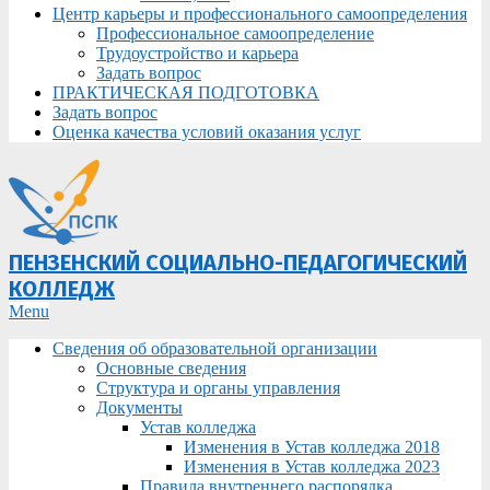
Центр карьеры и профессионального самоопределения
Профессиональное самоопределение
Трудоустройство и карьера
Задать вопрос
ПРАКТИЧЕСКАЯ ПОДГОТОВКА
Задать вопрос
Оценка качества условий оказания услуг
ПЕНЗЕНСКИЙ СОЦИАЛЬНО-ПЕДАГОГИЧЕСКИЙ
КОЛЛЕДЖ
Primary
Menu
Navigation
Сведения об образовательной организации
Menu
Основные сведения
Структура и органы управления
Документы
Устав колледжа
Изменения в Устав колледжа 2018
Изменения в Устав колледжа 2023
Правила внутреннего распорядка