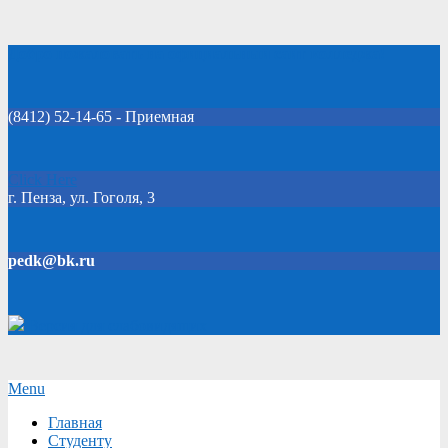
Skip
Добро пожаловать на официальный сайт колледжа!
to
content
(8412) 52-14-65 - Приемная
Click Here
г. Пенза, ул. Гоголя, 3
pedk@bk.ru
Версия для слабовидящих
Secondary
Menu
Navigation
Главная
Menu
Студенту