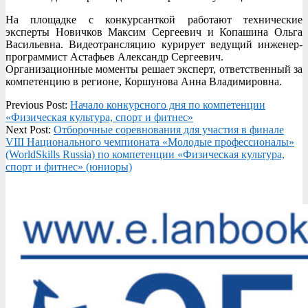
На площадке с конкурсанткой работают технические
эксперты Новичков Максим Сергеевич и Копашина Ольга
Васильевна. Видеотрансляцию курирует ведущий инженер-
программист Астафьев Александр Сергеевич.
Организационные моменты решает эксперт, ответственный за
компетенцию в регионе, Коршунова Анна Владимировна.
2020-
Previous Post:
Начало конкурсного дня по компетенции
08-
«Физическая культура, спорт и фитнес»
14
Next Post:
Отборочные соревнования для участия в финале
VIII Национального чемпионата «Молодые профессионалы»
(WorldSkills Russia) по компетенции «Физическая культура,
спорт и фитнес» (юниоры)