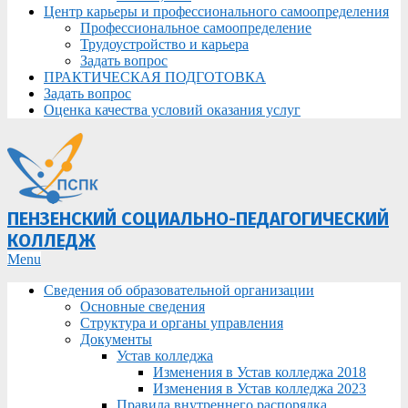
Центр карьеры и профессионального самоопределения
Профессиональное самоопределение
Трудоустройство и карьера
Задать вопрос
ПРАКТИЧЕСКАЯ ПОДГОТОВКА
Задать вопрос
Оценка качества условий оказания услуг
ПЕНЗЕНСКИЙ СОЦИАЛЬНО-ПЕДАГОГИЧЕСКИЙ
КОЛЛЕДЖ
Primary
Menu
Navigation
Сведения об образовательной организации
Menu
Основные сведения
Структура и органы управления
Документы
Устав колледжа
Изменения в Устав колледжа 2018
Изменения в Устав колледжа 2023
Правила внутреннего распорядка