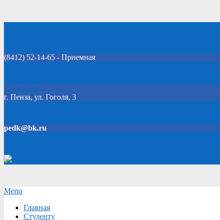
Skip
Добро пожаловать на официальный сайт колледжа!
to
content
(8412) 52-14-65 - Приемная
Click Here
г. Пенза, ул. Гоголя, 3
pedk@bk.ru
Версия для слабовидящих
Secondary
Menu
Navigation
Главная
Menu
Студенту