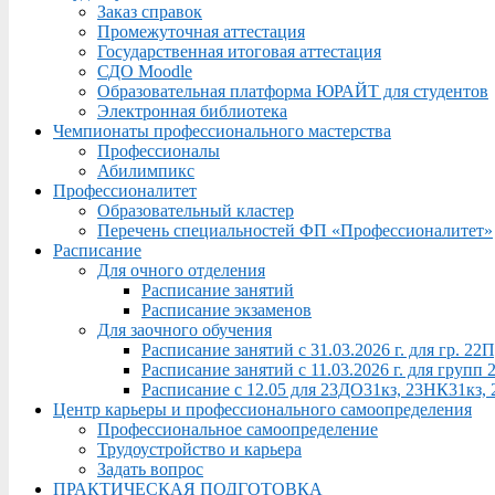
Заказ справок
Промежуточная аттестация
Государственная итоговая аттестация
СДО Moodle
Образовательная платформа ЮРАЙТ для студентов
Электронная библиотека
Чемпионаты профессионального мастерства
Профессионалы
Абилимпикс
Профессионалитет
Образовательный кластер
Перечень специальностей ФП «Профессионалитет»
Расписание
Для очного отделения
Расписание занятий
Расписание экзаменов
Для заочного обучения
Расписание занятий с 31.03.2026 г. для гр. 2
Расписание занятий с 11.03.2026 г. для груп
Расписание с 12.05 для 23ДО31кз, 23НК31кз,
Центр карьеры и профессионального самоопределения
Профессиональное самоопределение
Трудоустройство и карьера
Задать вопрос
ПРАКТИЧЕСКАЯ ПОДГОТОВКА