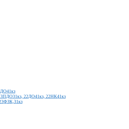
2ПДО41кз
п 23ПДО31кз, 22ДО41кз, 22НК41кз
 23ФЗК,31кз