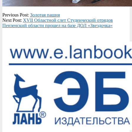
2023-
Previous Post:
Золотая пашня
09-
Next Post:
XVII Областной слет Студенческий отрядов
26
Пензенский области прошел на базе ДОЛ «Звездочка»