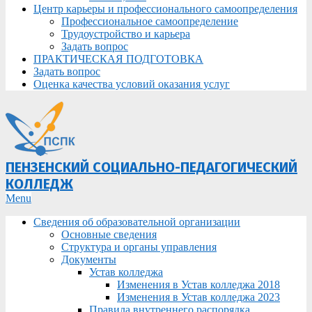
Центр карьеры и профессионального самоопределения
Профессиональное самоопределение
Трудоустройство и карьера
Задать вопрос
ПРАКТИЧЕСКАЯ ПОДГОТОВКА
Задать вопрос
Оценка качества условий оказания услуг
ПЕНЗЕНСКИЙ СОЦИАЛЬНО-ПЕДАГОГИЧЕСКИЙ
КОЛЛЕДЖ
Primary
Menu
Navigation
Сведения об образовательной организации
Menu
Основные сведения
Структура и органы управления
Документы
Устав колледжа
Изменения в Устав колледжа 2018
Изменения в Устав колледжа 2023
Правила внутреннего распорядка