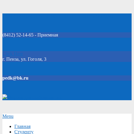
Skip
Добро пожаловать на официальный сайт колледжа!
to
content
(8412) 52-14-65 - Приемная
Click Here
г. Пенза, ул. Гоголя, 3
pedk@bk.ru
Версия для слабовидящих
Secondary
Menu
Navigation
Главная
Menu
Студенту