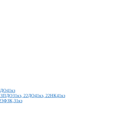
2ПДО41кз
п 23ПДО31кз, 22ДО41кз, 22НК41кз
 23ФЗК,31кз