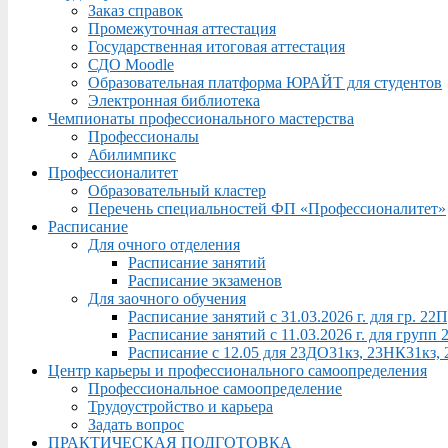
Заказ справок
Промежуточная аттестация
Государственная итоговая аттестация
СДО Moodle
Образовательная платформа ЮРАЙТ для студентов
Электронная библиотека
Чемпионаты профессионального мастерства
Профессионалы
Абилимпикс
Профессионалитет
Образовательный кластер
Перечень специальностей ФП «Профессионалитет»
Расписание
Для очного отделения
Расписание занятий
Расписание экзаменов
Для заочного обучения
Расписание занятий с 31.03.2026 г. для гр. 2
Расписание занятий с 11.03.2026 г. для груп
Расписание с 12.05 для 23ДО31кз, 23НК31кз,
Центр карьеры и профессионального самоопределения
Профессиональное самоопределение
Трудоустройство и карьера
Задать вопрос
ПРАКТИЧЕСКАЯ ПОДГОТОВКА