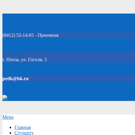
Skip
Добро пожаловать на официальный сайт колледжа!
to
content
(8412) 52-14-65 - Приемная
Click Here
г. Пенза, ул. Гоголя, 3
pedk@bk.ru
Версия для слабовидящих
Secondary
Menu
Navigation
Главная
Menu
Студенту