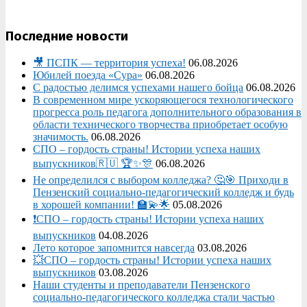
Последние новости
🎥 ПСПК — территория успеха!
06.08.2026
Юбилей поезда «Сура»
06.08.2026
С радостью делимся успехами нашего бойца
06.08.2026
В современном мире ускоряющегося технологического
прогресса роль педагога дополнительного образования в
области технического творчества приобретает особую
значимость.
06.08.2026
СПО – гордость страны! Истории успеха наших
выпускников🇷🇺 🏆✨🎊
06.08.2026
Не определился с выбором колледжа? 🤔🎯 Приходи в
Пензенский социально-педагогический колледж и будь
в хорошей компании! 🏫💫🌟
05.08.2026
❗СПО – гордость страны! Истории успеха наших
выпускников
04.08.2026
Лето которое запомнится навсегда
03.08.2026
💥СПО – гордость страны! Истории успеха наших
выпускников
03.08.2026
Наши студенты и преподаватели Пензенского
социально‑педагогического колледжа стали частью