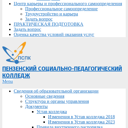
Центр карьеры и профессионального самоопределения
Профессиональное самоопределение
Трудоустройство и карьера
Задать вопрос
ПРАКТИЧЕСКАЯ ПОДГОТОВКА
Задать вопрос
Оценка качества условий оказания услуг
ПЕНЗЕНСКИЙ СОЦИАЛЬНО-ПЕДАГОГИЧЕСКИЙ
КОЛЛЕДЖ
Primary
Menu
Navigation
Сведения об образовательной организации
Menu
Основные сведения
Структура и органы управления
Документы
Устав колледжа
Изменения в Устав колледжа 2018
Изменения в Устав колледжа 2023
Правила внутреннего распорядка