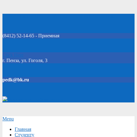
Skip
Добро пожаловать на официальный сайт колледжа!
to
content
(8412) 52-14-65 - Приемная
Click Here
г. Пенза, ул. Гоголя, 3
pedk@bk.ru
Версия для слабовидящих
Secondary
Menu
Navigation
Главная
Menu
Студенту