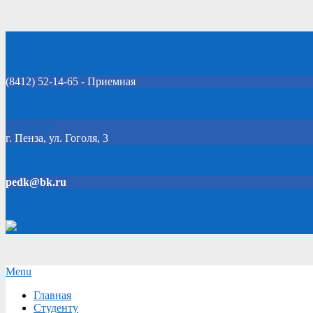
Skip
Добро пожаловать на официальный сайт колледжа!
to
content
(8412) 52-14-65 - Приемная
Click Here
г. Пенза, ул. Гоголя, 3
pedk@bk.ru
Версия для слабовидящих
Secondary
Menu
Navigation
Главная
Menu
Студенту