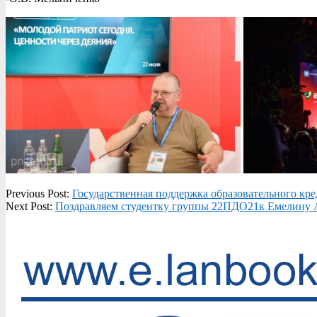
2023-
Previous Post:
Государственная поддержка образовательного кр
07-
Next Post:
Поздравляем студентку группы 22ПДО21к Емелину
24