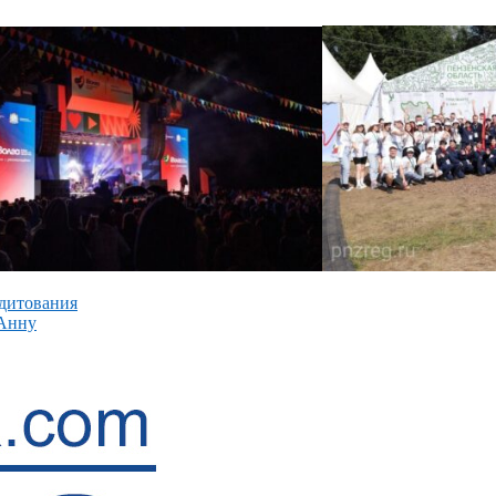
едитования
 Анну