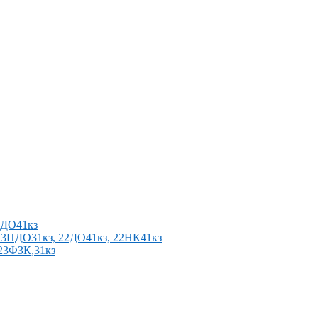
2ПДО41кз
п 23ПДО31кз, 22ДО41кз, 22НК41кз
 23ФЗК,31кз