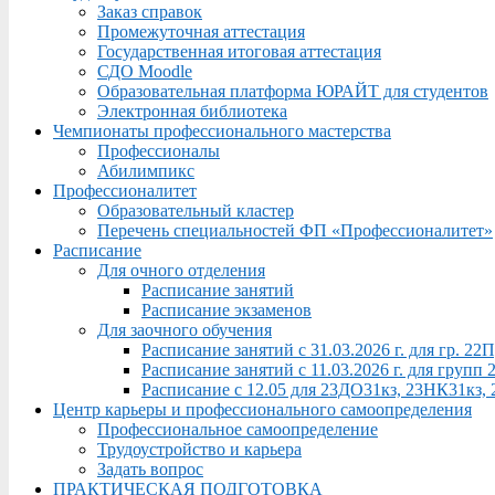
Заказ справок
Промежуточная аттестация
Государственная итоговая аттестация
СДО Moodle
Образовательная платформа ЮРАЙТ для студентов
Электронная библиотека
Чемпионаты профессионального мастерства
Профессионалы
Абилимпикс
Профессионалитет
Образовательный кластер
Перечень специальностей ФП «Профессионалитет»
Расписание
Для очного отделения
Расписание занятий
Расписание экзаменов
Для заочного обучения
Расписание занятий с 31.03.2026 г. для гр. 2
Расписание занятий с 11.03.2026 г. для груп
Расписание с 12.05 для 23ДО31кз, 23НК31кз,
Центр карьеры и профессионального самоопределения
Профессиональное самоопределение
Трудоустройство и карьера
Задать вопрос
ПРАКТИЧЕСКАЯ ПОДГОТОВКА