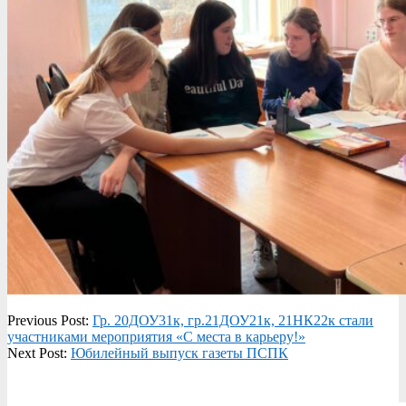
2023-
Previous Post:
Гр. 20ДОУ31к, гр.21ДОУ21к, 21НК22к стали
04-
участниками мероприятия «С места в карьеру!»
05
Next Post:
Юбилейный выпуск газеты ПСПК