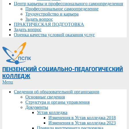
Центр карьеры и профессионального самоопределения
Профессиональное самоопределение
Трудоустройство и карьера
Задать вопрос
ПРАКТИЧЕСКАЯ ПОДГОТОВКА
Задать вопрос
Оценка качества условий оказания услуг
ПЕНЗЕНСКИЙ СОЦИАЛЬНО-ПЕДАГОГИЧЕСКИЙ
КОЛЛЕДЖ
Primary
Menu
Navigation
Сведения об образовательной организации
Menu
Основные сведения
Структура и органы управления
Документы
Устав колледжа
Изменения в Устав колледжа 2018
Изменения в Устав колледжа 2023
Правила внутреннего распорядка