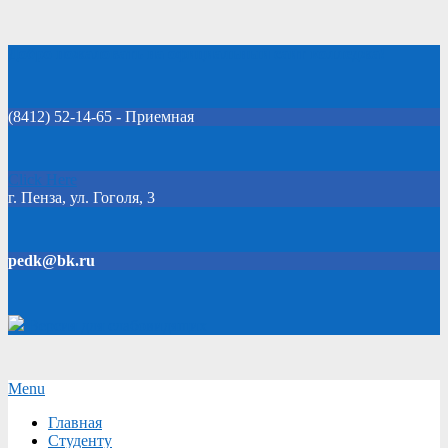
Skip
Добро пожаловать на официальный сайт колледжа!
to
content
(8412) 52-14-65 - Приемная
Click Here
г. Пенза, ул. Гоголя, 3
pedk@bk.ru
Версия для слабовидящих
Secondary
Menu
Navigation
Главная
Menu
Студенту