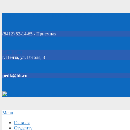
Skip
Добро пожаловать на официальный сайт колледжа!
to
content
(8412) 52-14-65 - Приемная
Click Here
г. Пенза, ул. Гоголя, 3
pedk@bk.ru
Версия для слабовидящих
Secondary
Menu
Navigation
Главная
Menu
Студенту