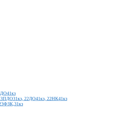
2ПДО41кз
п 23ПДО31кз, 22ДО41кз, 22НК41кз
 23ФЗК,31кз