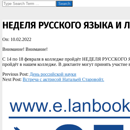
Search
НЕДЕЛЯ РУССКОГО ЯЗЫКА И 
On:
10.02.2022
Внимание! Внимание!
С 14 по 18 февраля в колледже пройдёт НЕДЕЛЯ РУССКОГО Я
пройдёт в нашем колледже. В диктанте могут принять участие 
2022-
Previous Post:
День российской науки
02-
Next Post:
Встреча с актрисой Натальей Старовойт.
10