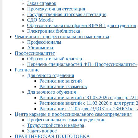
Заказ справок
Промежуточная аттестация
Государственная итоговая аттестация
СДО Moodle
Образовательная платформа ЮРАЙТ для студентов
Электронная библиотека
Чемпионаты профессионального мастерства
Профессионалы
Абилимпикс
Профессионалитет
Образовательный кластер
Перечень специальностей ФП «Профессионалитет»
Расписание
Для очного отделения
Расписание занятий
Расписание экзаменов
Для заочного обучения
Расписание занятий с 31.03.2026 г. для гр. 2
Расписание занятий с 11.03.2026 г. для груп
Расписание с 12.05 для 23ДО31кз, 23НК31кз,
Центр карьеры и профессионального самоопределения
Профессиональное самоопределение
Трудоустройство и карьера
Задать вопрос
ПРАКТИЧЕСКАЯ ПОДГОТОВКА