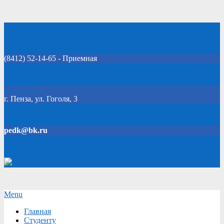
Skip
Добро пожаловать на официальный сайт колледжа!
to
content
(8412) 52-14-65 - Приемная
Click Here
г. Пенза, ул. Гоголя, 3
pedk@bk.ru
Версия для слабовидящих
Secondary
Menu
Navigation
Главная
Menu
Студенту