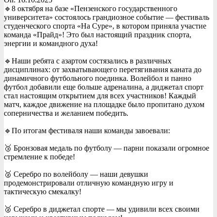
🔹️8 октября на базе «Пензенского государственного
университета» состоялось грандиозное событие — фестиваль
студенческого спорта «На Суре», в котором приняла участие
команда «Прайд»! Это был настоящий праздник спорта,
энергии и командного духа!
🔹️Наши ребята с азартом состязались в различных
дисциплинах: от захватывающего перетягивания каната до
динамичного футбольного поединка. Волейбол и панно
футбол добавили еще больше адреналина, а диджетал спорт
стал настоящим открытием для всех участников! Каждый
матч, каждое движение на площадке было пропитано духом
соперничества и желанием победить.
🔹️По итогам фестиваля наши команды завоевали:
🥉 Бронзовая медаль по футболу — парни показали огромное
стремление к победе!
🥈 Серебро по волейболу — наши девушки
продемонстрировали отличную командную игру и
тактическую смекалку!
🥈 Серебро в диджетал спорте — мы удивили всех своими