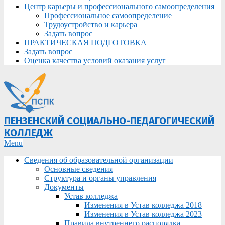
Центр карьеры и профессионального самоопределения
Профессиональное самоопределение
Трудоустройство и карьера
Задать вопрос
ПРАКТИЧЕСКАЯ ПОДГОТОВКА
Задать вопрос
Оценка качества условий оказания услуг
ПЕНЗЕНСКИЙ СОЦИАЛЬНО-ПЕДАГОГИЧЕСКИЙ
КОЛЛЕДЖ
Primary
Menu
Navigation
Сведения об образовательной организации
Menu
Основные сведения
Структура и органы управления
Документы
Устав колледжа
Изменения в Устав колледжа 2018
Изменения в Устав колледжа 2023
Правила внутреннего распорядка