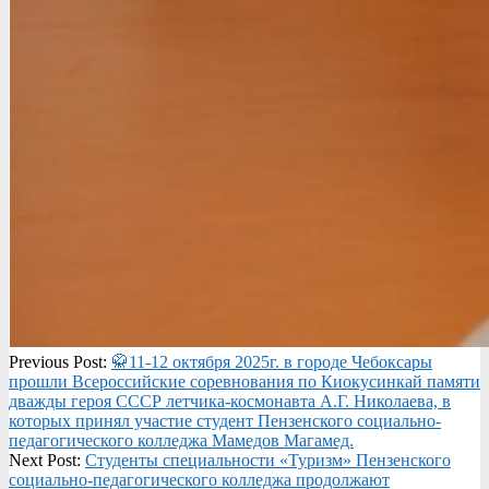
2025-
Previous Post:
🥋11-12 октября 2025г. в городе Чебоксары
10-
прошли Всероссийские соревнования по Киокусинкай памяти
16
дважды героя СССР летчика-космонавта А.Г. Николаева, в
которых принял участие студент Пензенского социально-
педагогического колледжа Мамедов Магамед.
Next Post:
Студенты специальности «Туризм» Пензенского
социально-педагогического колледжа продолжают