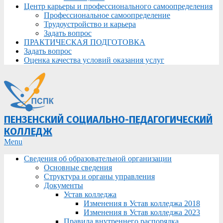
Центр карьеры и профессионального самоопределения
Профессиональное самоопределение
Трудоустройство и карьера
Задать вопрос
ПРАКТИЧЕСКАЯ ПОДГОТОВКА
Задать вопрос
Оценка качества условий оказания услуг
ПЕНЗЕНСКИЙ СОЦИАЛЬНО-ПЕДАГОГИЧЕСКИЙ
КОЛЛЕДЖ
Primary
Menu
Navigation
Сведения об образовательной организации
Menu
Основные сведения
Структура и органы управления
Документы
Устав колледжа
Изменения в Устав колледжа 2018
Изменения в Устав колледжа 2023
Правила внутреннего распорядка