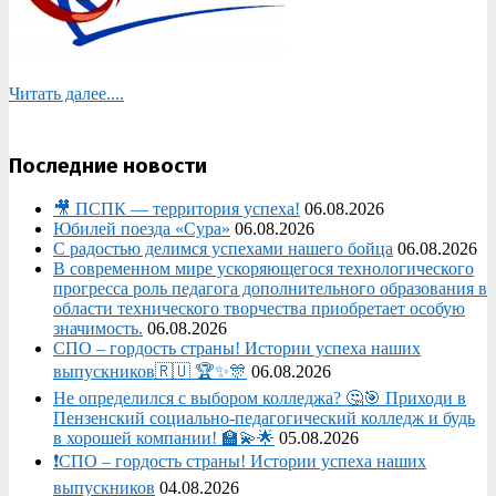
Читать далее....
Последние новости
🎥 ПСПК — территория успеха!
06.08.2026
Юбилей поезда «Сура»
06.08.2026
С радостью делимся успехами нашего бойца
06.08.2026
В современном мире ускоряющегося технологического
прогресса роль педагога дополнительного образования в
области технического творчества приобретает особую
значимость.
06.08.2026
СПО – гордость страны! Истории успеха наших
выпускников🇷🇺 🏆✨🎊
06.08.2026
Не определился с выбором колледжа? 🤔🎯 Приходи в
Пензенский социально-педагогический колледж и будь
в хорошей компании! 🏫💫🌟
05.08.2026
❗СПО – гордость страны! Истории успеха наших
выпускников
04.08.2026