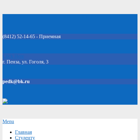
Skip
Добро пожаловать на официальный сайт колледжа!
to
content
(8412) 52-14-65 - Приемная
Click Here
г. Пенза, ул. Гоголя, 3
pedk@bk.ru
Версия для слабовидящих
Secondary
Menu
Navigation
Главная
Menu
Студенту