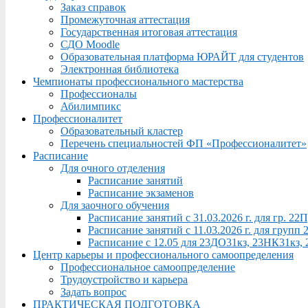
Заказ справок
Промежуточная аттестация
Государственная итоговая аттестация
СДО Moodle
Образовательная платформа ЮРАЙТ для студентов
Электронная библиотека
Чемпионаты профессионального мастерства
Профессионалы
Абилимпикс
Профессионалитет
Образовательный кластер
Перечень специальностей ФП «Профессионалитет»
Расписание
Для очного отделения
Расписание занятий
Расписание экзаменов
Для заочного обучения
Расписание занятий с 31.03.2026 г. для гр. 2
Расписание занятий с 11.03.2026 г. для груп
Расписание с 12.05 для 23ДО31кз, 23НК31кз,
Центр карьеры и профессионального самоопределения
Профессиональное самоопределение
Трудоустройство и карьера
Задать вопрос
ПРАКТИЧЕСКАЯ ПОДГОТОВКА