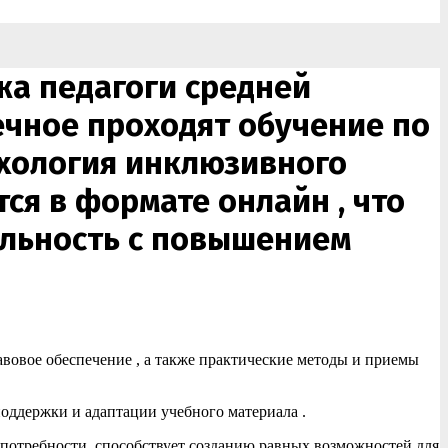
жа педагоги средней
ечное проходят обучение по
хология инклюзивного
ся в формате онлайн , что
ельность с повышением
вовое обеспечение , а также практические методы и приемы
поддержки и адаптации учебного материала .
потребности, способствует созданию равных возможностей для