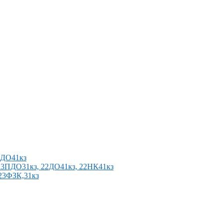
2ПДО41кз
п 23ПДО31кз, 22ДО41кз, 22НК41кз
 23ФЗК,31кз