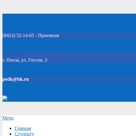
Skip
Добро пожаловать на официальный сайт колледжа!
to
content
(8412) 52-14-65 - Приемная
Click Here
г. Пенза, ул. Гоголя, 3
pedk@bk.ru
Версия для слабовидящих
Secondary
Menu
Navigation
Главная
Menu
Студенту