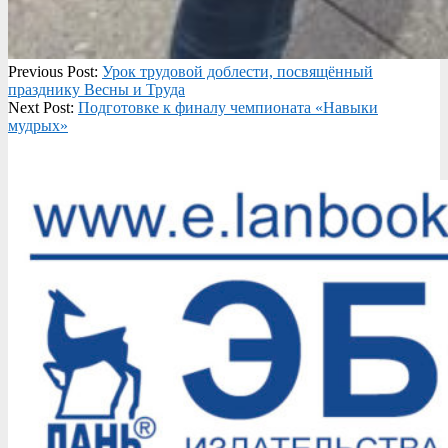
2021-
Previous Post:
Урок трудовой доблести, посвящённый
05-
празднику Весны и Труда
04
Next Post:
Подготовке к финалу чемпионата «Навыки
мудрых»