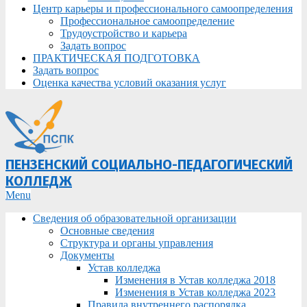
Центр карьеры и профессионального самоопределения
Профессиональное самоопределение
Трудоустройство и карьера
Задать вопрос
ПРАКТИЧЕСКАЯ ПОДГОТОВКА
Задать вопрос
Оценка качества условий оказания услуг
ПЕНЗЕНСКИЙ СОЦИАЛЬНО-ПЕДАГОГИЧЕСКИЙ
КОЛЛЕДЖ
Primary
Menu
Navigation
Сведения об образовательной организации
Menu
Основные сведения
Структура и органы управления
Документы
Устав колледжа
Изменения в Устав колледжа 2018
Изменения в Устав колледжа 2023
Правила внутреннего распорядка