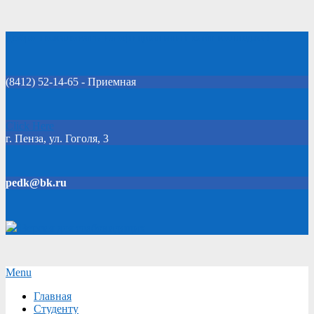
Skip
Добро пожаловать на официальный сайт колледжа!
to
content
(8412) 52-14-65 - Приемная
Click Here
г. Пенза, ул. Гоголя, 3
pedk@bk.ru
Версия для слабовидящих
Secondary
Menu
Navigation
Главная
Menu
Студенту