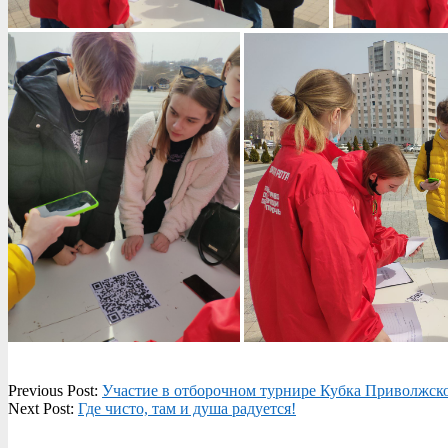
2021-
Previous Post:
Участие в отборочном турнире Кубка Приволжск
04-
Next Post:
Где чисто, там и душа радуется!
15