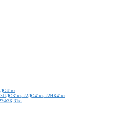
2ПДО41кз
п 23ПДО31кз, 22ДО41кз, 22НК41кз
 23ФЗК,31кз