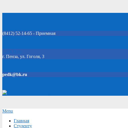
Skip
Добро пожаловать на официальный сайт колледжа!
to
content
(8412) 52-14-65 - Приемная
Click Here
г. Пенза, ул. Гоголя, 3
pedk@bk.ru
Версия для слабовидящих
Secondary
Menu
Navigation
Главная
Menu
Студенту