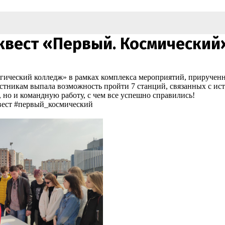
квест «Первый. Космический
ический колледж» в рамках комплекса мероприятий, прирученны
никам выпала возможность пройти 7 станций, связанных с исто
, но и командную работу, с чем все успешно справились!
квест #первый_космический