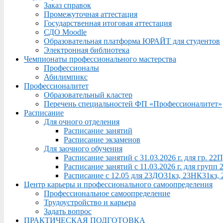
Заказ справок
Промежуточная аттестация
Государственная итоговая аттестация
СДО Moodle
Образовательная платформа ЮРАЙТ для студентов
Электронная библиотека
Чемпионаты профессионального мастерства
Профессионалы
Абилимпикс
Профессионалитет
Образовательный кластер
Перечень специальностей ФП «Профессионалитет»
Расписание
Для очного отделения
Расписание занятий
Расписание экзаменов
Для заочного обучения
Расписание занятий с 31.03.2026 г. для гр. 2
Расписание занятий с 11.03.2026 г. для груп
Расписание с 12.05 для 23ДО31кз, 23НК31кз,
Центр карьеры и профессионального самоопределения
Профессиональное самоопределение
Трудоустройство и карьера
Задать вопрос
ПРАКТИЧЕСКАЯ ПОДГОТОВКА