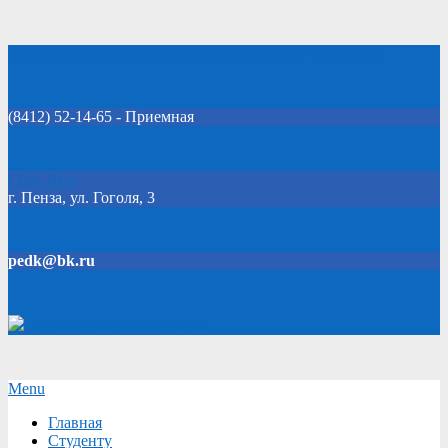
Skip
Добро пожаловать на официальный сайт колледжа!
to
content
(8412) 52-14-65 - Приемная
Click Here
г. Пенза, ул. Гоголя, 3
pedk@bk.ru
Версия для слабовидящих
Secondary
Menu
Navigation
Главная
Menu
Студенту