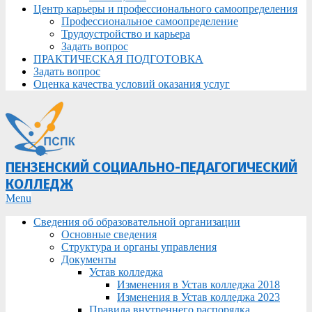
Центр карьеры и профессионального самоопределения
Профессиональное самоопределение
Трудоустройство и карьера
Задать вопрос
ПРАКТИЧЕСКАЯ ПОДГОТОВКА
Задать вопрос
Оценка качества условий оказания услуг
ПЕНЗЕНСКИЙ СОЦИАЛЬНО-ПЕДАГОГИЧЕСКИЙ
КОЛЛЕДЖ
Primary
Menu
Navigation
Сведения об образовательной организации
Menu
Основные сведения
Структура и органы управления
Документы
Устав колледжа
Изменения в Устав колледжа 2018
Изменения в Устав колледжа 2023
Правила внутреннего распорядка