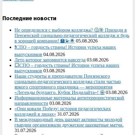
Последние новости
Не определился с выбором колледжа? 🤔🎯 Приходи в
Пензенский социально-педагогический колледж и будь
в хорошей компании! 🏫💫🌟
05.08.2026
❗СПО – гордость страны! Истории успеха наших
выпускников
04.08.2026
Лето которое запомнится навсегда
03.08.2026
💥СПО – гордость страны! Истории успеха наших
выпускников
03.08.2026
Наши студенты и преподаватели Пензенского
социально‑педагогического колледжа стали частью
яркого спортивного праздника — мероприятия
«Легенды будущего. Кубок Индилайта»! 🤩
03.08.2026
Информационные материалы антитеррористической
направленности
03.08.2026
«Они ковали Победу: история педагогических
колледжей в лицах»
31.07.2026
В международный день шахмат активисты молодой
гвардии организовали дружеские шахматные матчи.
31.07.2026