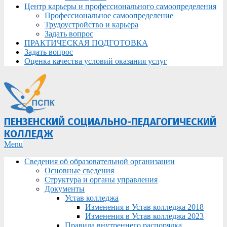
Центр карьеры и профессионального самоопределения
Профессиональное самоопределение
Трудоустройство и карьера
Задать вопрос
ПРАКТИЧЕСКАЯ ПОДГОТОВКА
Задать вопрос
Оценка качества условий оказания услуг
ПЕНЗЕНСКИЙ СОЦИАЛЬНО-ПЕДАГОГИЧЕСКИЙ
КОЛЛЕДЖ
Primary
Menu
Navigation
Сведения об образовательной организации
Menu
Основные сведения
Структура и органы управления
Документы
Устав колледжа
Изменения в Устав колледжа 2018
Изменения в Устав колледжа 2023
Правила внутреннего распорядка