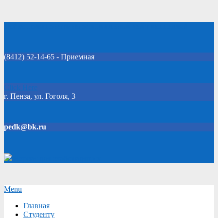
Skip
Добро пожаловать на официальный сайт колледжа!
to
content
(8412) 52-14-65 - Приемная
Click Here
г. Пенза, ул. Гоголя, 3
pedk@bk.ru
Версия для слабовидящих
Secondary
Menu
Navigation
Главная
Menu
Студенту