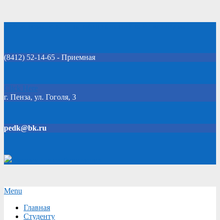
Skip
Добро пожаловать на официальный сайт колледжа!
to
content
(8412) 52-14-65 - Приемная
Click Here
г. Пенза, ул. Гоголя, 3
pedk@bk.ru
Версия для слабовидящих
Secondary
Menu
Navigation
Главная
Menu
Студенту