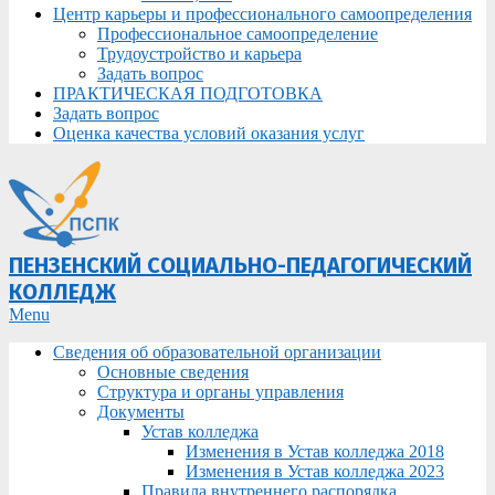
Центр карьеры и профессионального самоопределения
Профессиональное самоопределение
Трудоустройство и карьера
Задать вопрос
ПРАКТИЧЕСКАЯ ПОДГОТОВКА
Задать вопрос
Оценка качества условий оказания услуг
ПЕНЗЕНСКИЙ СОЦИАЛЬНО-ПЕДАГОГИЧЕСКИЙ
КОЛЛЕДЖ
Primary
Menu
Navigation
Сведения об образовательной организации
Menu
Основные сведения
Структура и органы управления
Документы
Устав колледжа
Изменения в Устав колледжа 2018
Изменения в Устав колледжа 2023
Правила внутреннего распорядка