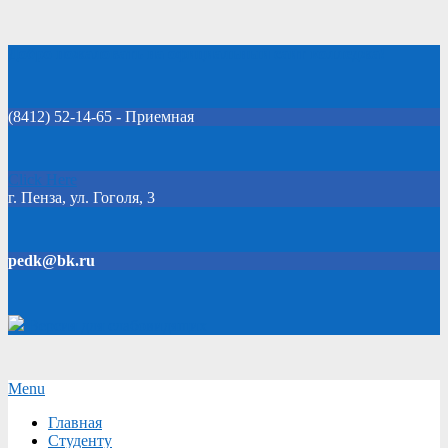
Skip
Добро пожаловать на официальный сайт колледжа!
to
content
(8412) 52-14-65 - Приемная
Click Here
г. Пенза, ул. Гоголя, 3
pedk@bk.ru
Версия для слабовидящих
Secondary
Menu
Navigation
Главная
Menu
Студенту