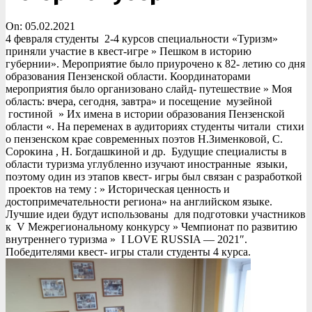
On:
05.02.2021
4 февраля студенты 2-4 курсов специальности «Туризм»
приняли участие в квест-игре » Пешком в историю
губернии». Мероприятие было приурочено к 82- летию со дня
образования Пензенской области. Координаторами
мероприятия было организовано слайд- путешествие » Моя
область: вчера, сегодня, завтра» и посещение музейной
гостиной » Их имена в истории образования Пензенской
области «. На переменах в аудиториях студенты читали стихи
о пензенском крае современных поэтов Н.Зименковой, С.
Сорокина , Н. Богдашкиной и др. Будущие специалисты в
области туризма углубленно изучают иностранные языки,
поэтому один из этапов квест- игры был связан с разработкой
проектов на тему : » Историческая ценность и
достопримечательности региона» на английском языке.
Лучшие идеи будут использованы для подготовки участников
к V Межрегиональному конкурсу » Чемпионат по развитию
внутреннего туризма » I LOVE RUSSIA — 2021″.
Победителями квест- игры стали студенты 4 курса.