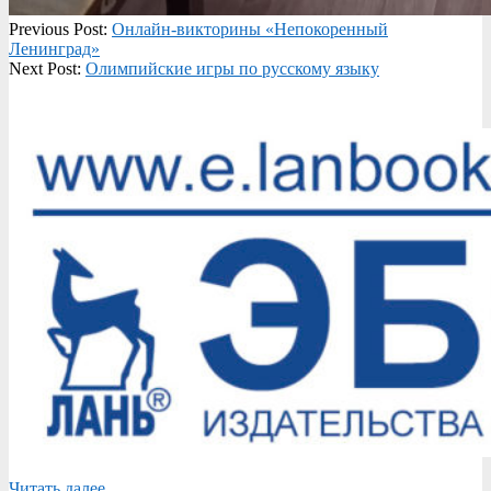
2021-
Previous Post:
Онлайн-викторины «Непокоренный
02-
Ленинград»
05
Next Post:
Олимпийские игры по русскому языку
Читать далее....