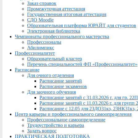
Заказ справок
Промежуточная аттестация
Государственная итоговая аттестация
СДО Moodle
Образовательная платформа ЮРАЙТ для студентов
Электронная библиотека
Чемпионаты профессионального мастерства
Профессионалы
Абилимпикс
Профессионалитет
Образовательный кластер
Перечень специальностей ФП «Профессионалитет»
Расписание
Для очного отделения
Расписание занятий
Расписание экзаменов
Для заочного обучения
Расписание занятий с 31.03.2026 г. для гр. 2
Расписание занятий с 11.03.2026 г. для груп
Расписание с 12.05 для 23ДО31кз, 23НК31кз,
Центр карьеры и профессионального самоопределения
Профессиональное самоопределение
Трудоустройство и карьера
Задать вопрос
ПРАКТИЧЕСКАЯ ПОДГОТОВКА