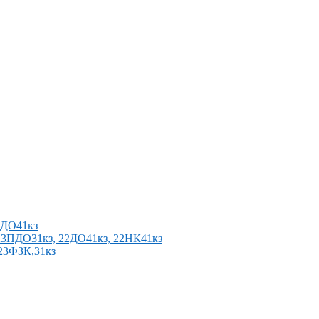
2ПДО41кз
п 23ПДО31кз, 22ДО41кз, 22НК41кз
 23ФЗК,31кз