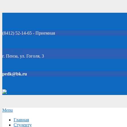
Skip
Добро пожаловать на официальный сайт колледжа!
to
content
(8412) 52-14-65 - Приемная
Click Here
г. Пенза, ул. Гоголя, 3
pedk@bk.ru
Версия для слабовидящих
Secondary
Menu
Navigation
Главная
Menu
Студенту