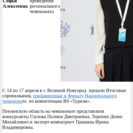
Софья
проведения
Алексеевна
регионального
чемпионата
С 14 по 17 апреля в г. Великий Новгород прошли Итоговые
соревнования,
приравненные к Финалу Национального
чемпиона
та по компетенции R9 «Туризм».
Пензенскую область на чемпионате представляли
конкурсанты Глухова Полина Дмитриевна, Теренин Денис
Михайлович и эксперт-компатриот Гришина Ирина
Владимировна.