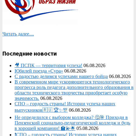
Читать далее....
Последние новости
🎥 ПСПК — территория успеха!
06.08.2026
Юбилей поезда «Сура»
06.08.2026
С радостью делимся успехами нашего бойца
06.08.2026
В современном мире ускоряющегося технологического
прогресса роль педагога дополнительного образования в
области технического творчества приобретает особую
значимость.
06.08.2026
СПО – гордость страны! Истории успеха наших
выпускников🇷🇺 🏆✨🎊
06.08.2026
Не определился с выбором колледжа? 🤔🎯 Приходи в
Пензенский социально-педагогический колледж и будь
в хорошей компании! 🏫💫🌟
05.08.2026
❗СПО – гордость страны! Истории успеха наших