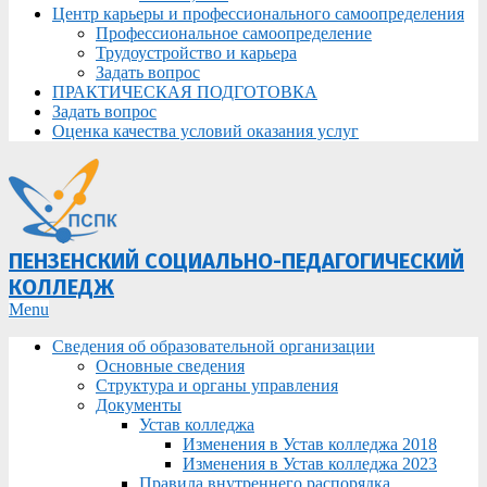
Центр карьеры и профессионального самоопределения
Профессиональное самоопределение
Трудоустройство и карьера
Задать вопрос
ПРАКТИЧЕСКАЯ ПОДГОТОВКА
Задать вопрос
Оценка качества условий оказания услуг
ПЕНЗЕНСКИЙ СОЦИАЛЬНО-ПЕДАГОГИЧЕСКИЙ
КОЛЛЕДЖ
Primary
Menu
Navigation
Сведения об образовательной организации
Menu
Основные сведения
Структура и органы управления
Документы
Устав колледжа
Изменения в Устав колледжа 2018
Изменения в Устав колледжа 2023
Правила внутреннего распорядка