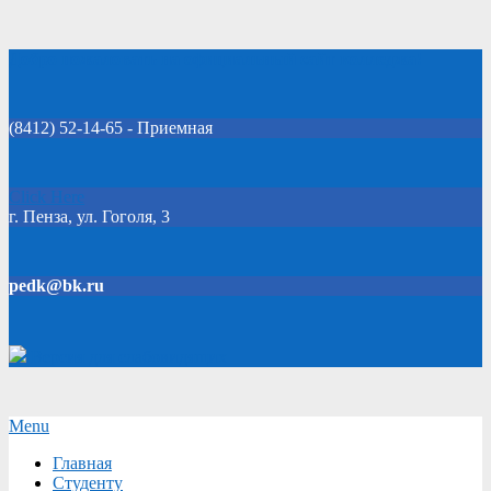
Skip
Добро пожаловать на официальный сайт колледжа!
to
content
(8412) 52-14-65 - Приемная
Click Here
г. Пенза, ул. Гоголя, 3
pedk@bk.ru
Версия для слабовидящих
Secondary
Menu
Navigation
Главная
Menu
Студенту