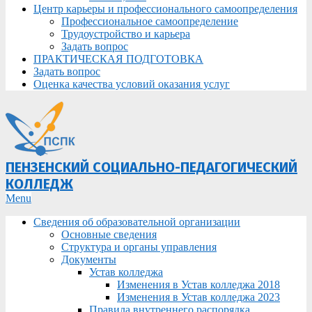
Центр карьеры и профессионального самоопределения
Профессиональное самоопределение
Трудоустройство и карьера
Задать вопрос
ПРАКТИЧЕСКАЯ ПОДГОТОВКА
Задать вопрос
Оценка качества условий оказания услуг
ПЕНЗЕНСКИЙ СОЦИАЛЬНО-ПЕДАГОГИЧЕСКИЙ
КОЛЛЕДЖ
Primary
Menu
Navigation
Сведения об образовательной организации
Menu
Основные сведения
Структура и органы управления
Документы
Устав колледжа
Изменения в Устав колледжа 2018
Изменения в Устав колледжа 2023
Правила внутреннего распорядка