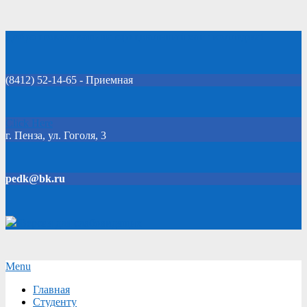
Skip
Добро пожаловать на официальный сайт колледжа!
to
content
(8412) 52-14-65 - Приемная
Click Here
г. Пенза, ул. Гоголя, 3
pedk@bk.ru
Версия для слабовидящих
Secondary
Menu
Navigation
Главная
Menu
Студенту