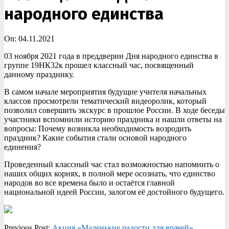
народного единства
On:
04.11.2021
03 ноября 2021 года в преддверии Дня народного единства в
группе 19НК32к прошел классный час, посвященный
данному празднику.
В самом начале мероприятия будущие учителя начальных
классов просмотрели тематический видеоролик, который
позволил совершить экскурс в прошлое России. В ходе беседы
участники вспомнили историю праздника и нашли ответы на
вопросы: Почему возникла необходимость возродить
праздник? Какие события стали основой народного
единения?
Проведенный классный час стал возможностью напомнить о
наших общих корнях, в полной мере осознать, что единство
народов во все времена было и остаётся главной
национальной идеей России, залогом её достойного будущего.
2021-
Previous Post:
Акция «Маленькие радости для врачей»