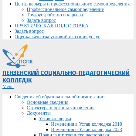
Центр карьеры и профессионального самоопределения
Профессиональное самоопределение
Трудоустройство и карьера
Задать вопрос
ПРАКТИЧЕСКАЯ ПОДГОТОВКА
Задать вопрос
Оценка качества условий оказания услуг
ПЕНЗЕНСКИЙ СОЦИАЛЬНО-ПЕДАГОГИЧЕСКИЙ
КОЛЛЕДЖ
Primary
Menu
Navigation
Сведения об образовательной организации
Menu
Основные сведения
Структура и органы управления
Документы
Устав колледжа
Изменения в Устав колледжа 2018
Изменения в Устав колледжа 2023
Правила внутреннего распорядка