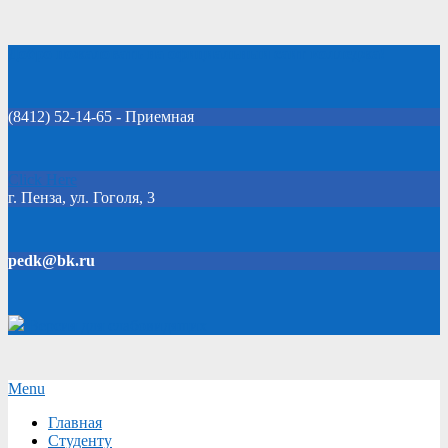
Skip
Добро пожаловать на официальный сайт колледжа!
to
content
(8412) 52-14-65 - Приемная
Click Here
г. Пенза, ул. Гоголя, 3
pedk@bk.ru
Версия для слабовидящих
Secondary
Menu
Navigation
Главная
Menu
Студенту