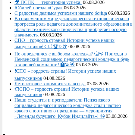
🎥 ПСПК — территория успеха!
06.08.2026
Юбилей поезда «Сура»
06.08.2026
С радостью делимся успехами нашего бойца
06.08.2026
В современном мире ускоряющегося технологического
прогресса роль педагога дополнительного образования в
области технического творчества приобретает особую
значимость.
06.08.2026
СПО – гордость страны! Истории успеха наших
выпускников🇷🇺 🏆✨🎊
06.08.2026
Не определился с выбором колледжа? 🤔🎯 Приходи в
Пензенский социально-педагогический колледж и будь
в хорошей компании! 🏫💫🌟
05.08.2026
❗СПО – гордость страны! Истории успеха наших
выпускников
04.08.2026
Лето которое запомнится навсегда
03.08.2026
💥СПО – гордость страны! Истории успеха наших
выпускников
03.08.2026
Наши студенты и преподаватели Пензенского
социально‑педагогического колледжа стали частью
яркого спортивного праздника — мероприятия
«Легенды будущего. Кубок Индилайта»! 🤩
03.08.2026