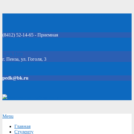
Skip
Добро пожаловать на официальный сайт колледжа!
to
content
(8412) 52-14-65 - Приемная
Click Here
г. Пенза, ул. Гоголя, 3
pedk@bk.ru
Версия для слабовидящих
Secondary
Menu
Navigation
Главная
Menu
Студенту