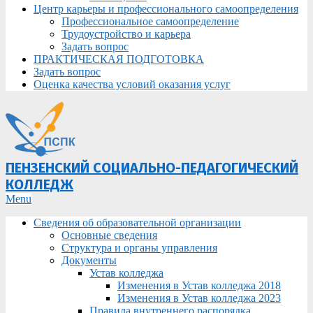
Центр карьеры и профессионального самоопределения
Профессиональное самоопределение
Трудоустройство и карьера
Задать вопрос
ПРАКТИЧЕСКАЯ ПОДГОТОВКА
Задать вопрос
Оценка качества условий оказания услуг
ПЕНЗЕНСКИЙ СОЦИАЛЬНО-ПЕДАГОГИЧЕСКИЙ
КОЛЛЕДЖ
Primary
Menu
Navigation
Сведения об образовательной организации
Menu
Основные сведения
Структура и органы управления
Документы
Устав колледжа
Изменения в Устав колледжа 2018
Изменения в Устав колледжа 2023
Правила внутреннего распорядка