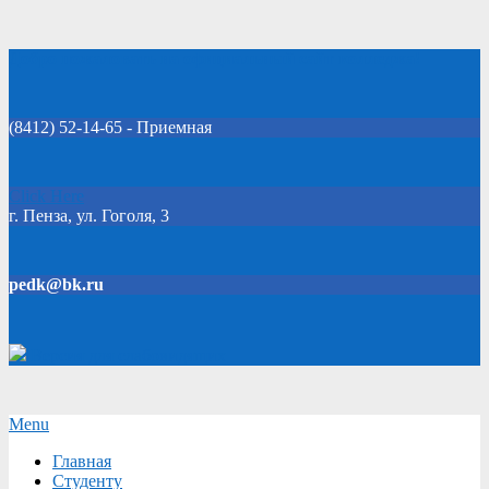
Skip
Добро пожаловать на официальный сайт колледжа!
to
content
(8412) 52-14-65 - Приемная
Click Here
г. Пенза, ул. Гоголя, 3
pedk@bk.ru
Версия для слабовидящих
Secondary
Menu
Navigation
Главная
Menu
Студенту