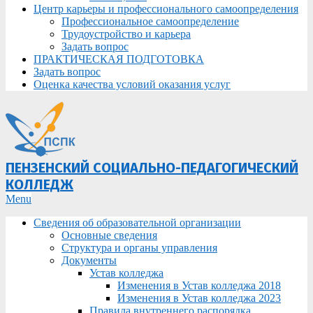
Центр карьеры и профессионального самоопределения
Профессиональное самоопределение
Трудоустройство и карьера
Задать вопрос
ПРАКТИЧЕСКАЯ ПОДГОТОВКА
Задать вопрос
Оценка качества условий оказания услуг
ПЕНЗЕНСКИЙ СОЦИАЛЬНО-ПЕДАГОГИЧЕСКИЙ
КОЛЛЕДЖ
Primary
Menu
Navigation
Сведения об образовательной организации
Menu
Основные сведения
Структура и органы управления
Документы
Устав колледжа
Изменения в Устав колледжа 2018
Изменения в Устав колледжа 2023
Правила внутреннего распорядка