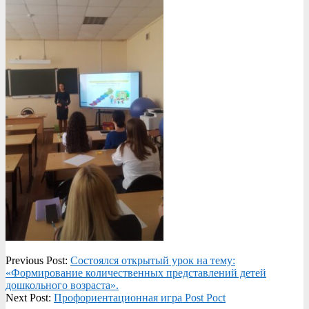
2022-
Previous Post:
Состоялся открытый урок на тему:
10-
«Формирование количественных представлений детей
03
дошкольного возраста».
Next Post:
Профориентационная игра Post Poct