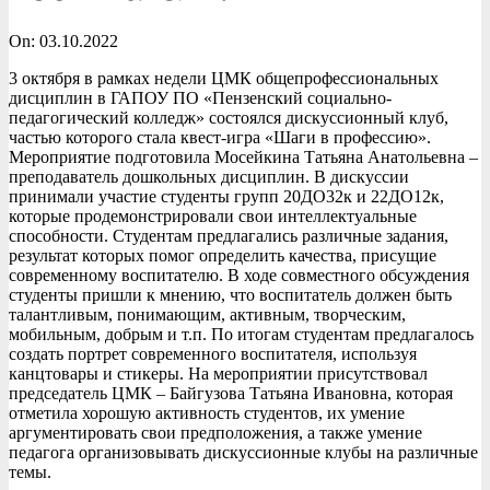
On:
03.10.2022
3 октября в рамках недели ЦМК общепрофессиональных
дисциплин в ГАПОУ ПО «Пензенский социально-
педагогический колледж» состоялся дискуссионный клуб,
частью которого стала квест-игра «Шаги в профессию».
Мероприятие подготовила Мосейкина Татьяна Анатольевна –
преподаватель дошкольных дисциплин. В дискуссии
принимали участие студенты групп 20ДО32к и 22ДО12к,
которые продемонстрировали свои интеллектуальные
способности. Студентам предлагались различные задания,
результат которых помог определить качества, присущие
современному воспитателю. В ходе совместного обсуждения
студенты пришли к мнению, что воспитатель должен быть
талантливым, понимающим, активным, творческим,
мобильным, добрым и т.п. По итогам студентам предлагалось
создать портрет современного воспитателя, используя
канцтовары и стикеры. На мероприятии присутствовал
председатель ЦМК – Байгузова Татьяна Ивановна, которая
отметила хорошую активность студентов, их умение
аргументировать свои предположения, а также умение
педагога организовывать дискуссионные клубы на различные
темы.