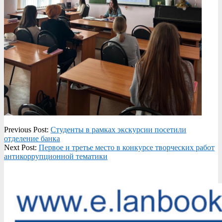
2023-
Previous Post:
Студенты в рамках экскурсии посетили
12-
отделение банка
08
Next Post:
Первое и третье место в конкурсе творческих работ
антикоррупционной тематики