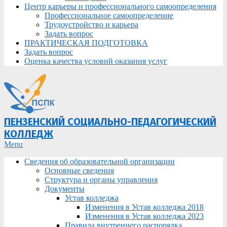
Центр карьеры и профессионального самоопределения
Профессиональное самоопределение
Трудоустройство и карьера
Задать вопрос
ПРАКТИЧЕСКАЯ ПОДГОТОВКА
Задать вопрос
Оценка качества условий оказания услуг
ПЕНЗЕНСКИЙ СОЦИАЛЬНО-ПЕДАГОГИЧЕСКИЙ
КОЛЛЕДЖ
Primary
Menu
Navigation
Сведения об образовательной организации
Menu
Основные сведения
Структура и органы управления
Документы
Устав колледжа
Изменения в Устав колледжа 2018
Изменения в Устав колледжа 2023
Правила внутреннего распорядка