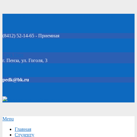
Skip
Добро пожаловать на официальный сайт колледжа!
to
content
(8412) 52-14-65 - Приемная
Click Here
г. Пенза, ул. Гоголя, 3
pedk@bk.ru
Версия для слабовидящих
Secondary
Menu
Navigation
Главная
Menu
Студенту