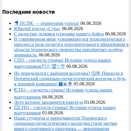
Последние новости
🎥 ПСПК — территория успеха!
06.08.2026
Юбилей поезда «Сура»
06.08.2026
С радостью делимся успехами нашего бойца
06.08.2026
В современном мире ускоряющегося технологического
прогресса роль педагога дополнительного образования в
области технического творчества приобретает особую
значимость.
06.08.2026
СПО – гордость страны! Истории успеха наших
выпускников🇷🇺 🏆✨🎊
06.08.2026
Не определился с выбором колледжа? 🤔🎯 Приходи в
Пензенский социально-педагогический колледж и будь
в хорошей компании! 🏫💫🌟
05.08.2026
❗СПО – гордость страны! Истории успеха наших
выпускников
04.08.2026
Лето которое запомнится навсегда
03.08.2026
💥СПО – гордость страны! Истории успеха наших
выпускников
03.08.2026
Наши студенты и преподаватели Пензенского
социально‑педагогического колледжа стали частью
яркого спортивного праздника — мероприятия