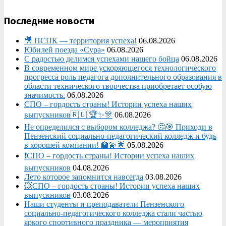
Последние новости
🎥 ПСПК — территория успеха!
06.08.2026
Юбилей поезда «Сура»
06.08.2026
С радостью делимся успехами нашего бойца
06.08.2026
В современном мире ускоряющегося технологического
прогресса роль педагога дополнительного образования в
области технического творчества приобретает особую
значимость.
06.08.2026
СПО – гордость страны! Истории успеха наших
выпускников🇷🇺 🏆✨🎊
06.08.2026
Не определился с выбором колледжа? 🤔🎯 Приходи в
Пензенский социально-педагогический колледж и будь
в хорошей компании! 🏫💫🌟
05.08.2026
❗СПО – гордость страны! Истории успеха наших
выпускников
04.08.2026
Лето которое запомнится навсегда
03.08.2026
💥СПО – гордость страны! Истории успеха наших
выпускников
03.08.2026
Наши студенты и преподаватели Пензенского
социально‑педагогического колледжа стали частью
яркого спортивного праздника — мероприятия