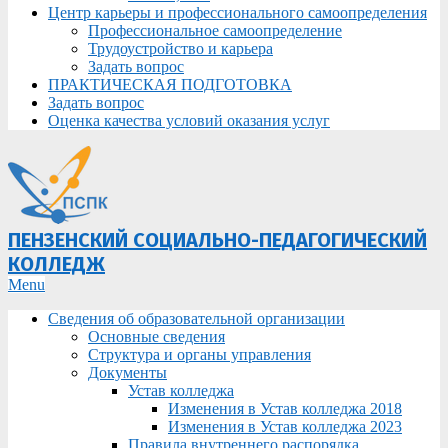
Центр карьеры и профессионального самоопределения
Профессиональное самоопределение
Трудоустройство и карьера
Задать вопрос
ПРАКТИЧЕСКАЯ ПОДГОТОВКА
Задать вопрос
Оценка качества условий оказания услуг
ПЕНЗЕНСКИЙ СОЦИАЛЬНО-ПЕДАГОГИЧЕСКИЙ
КОЛЛЕДЖ
Primary
Menu
Navigation
Сведения об образовательной организации
Menu
Основные сведения
Структура и органы управления
Документы
Устав колледжа
Изменения в Устав колледжа 2018
Изменения в Устав колледжа 2023
Правила внутреннего распорядка