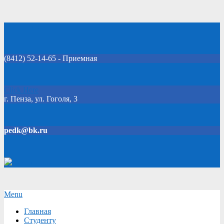
Skip
Добро пожаловать на официальный сайт колледжа!
to
content
(8412) 52-14-65 - Приемная
Click Here
г. Пенза, ул. Гоголя, 3
pedk@bk.ru
Версия для слабовидящих
Secondary
Menu
Navigation
Главная
Menu
Студенту