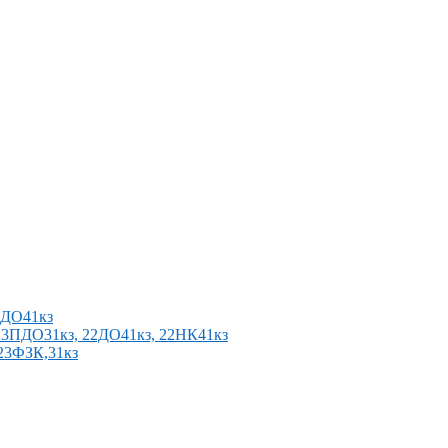
2ПДО41кз
п 23ПДО31кз, 22ДО41кз, 22НК41кз
 23ФЗК,31кз