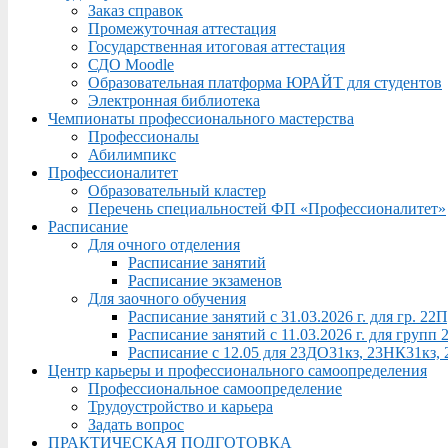
Заказ справок
Промежуточная аттестация
Государственная итоговая аттестация
СДО Moodle
Образовательная платформа ЮРАЙТ для студентов
Электронная библиотека
Чемпионаты профессионального мастерства
Профессионалы
Абилимпикс
Профессионалитет
Образовательный кластер
Перечень специальностей ФП «Профессионалитет»
Расписание
Для очного отделения
Расписание занятий
Расписание экзаменов
Для заочного обучения
Расписание занятий с 31.03.2026 г. для гр. 2
Расписание занятий с 11.03.2026 г. для груп
Расписание с 12.05 для 23ДО31кз, 23НК31кз,
Центр карьеры и профессионального самоопределения
Профессиональное самоопределение
Трудоустройство и карьера
Задать вопрос
ПРАКТИЧЕСКАЯ ПОДГОТОВКА