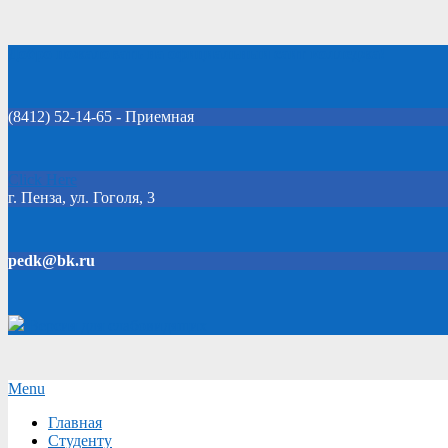
Skip
Добро пожаловать на официальный сайт колледжа!
to
content
(8412) 52-14-65 - Приемная
Click Here
г. Пенза, ул. Гоголя, 3
pedk@bk.ru
Версия для слабовидящих
Secondary
Menu
Navigation
Главная
Menu
Студенту