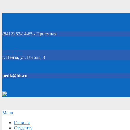
Skip
Добро пожаловать на официальный сайт колледжа!
to
content
(8412) 52-14-65 - Приемная
Click Here
г. Пенза, ул. Гоголя, 3
pedk@bk.ru
Версия для слабовидящих
Secondary
Menu
Navigation
Главная
Menu
Студенту