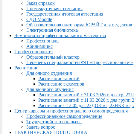
Заказ справок
Промежуточная аттестация
Государственная итоговая аттестация
СДО Moodle
Образовательная платформа ЮРАЙТ для студентов
Электронная библиотека
Чемпионаты профессионального мастерства
Профессионалы
Абилимпикс
Профессионалитет
Образовательный кластер
Перечень специальностей ФП «Профессионалитет»
Расписание
Для очного отделения
Расписание занятий
Расписание экзаменов
Для заочного обучения
Расписание занятий с 31.03.2026 г. для гр. 2
Расписание занятий с 11.03.2026 г. для груп
Расписание с 12.05 для 23ДО31кз, 23НК31кз,
Центр карьеры и профессионального самоопределения
Профессиональное самоопределение
Трудоустройство и карьера
Задать вопрос
ПРАКТИЧЕСКАЯ ПОДГОТОВКА