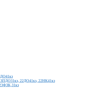
2ПДО41кз
п 23ПДО31кз, 22ДО41кз, 22НК41кз
 23ФЗК,31кз