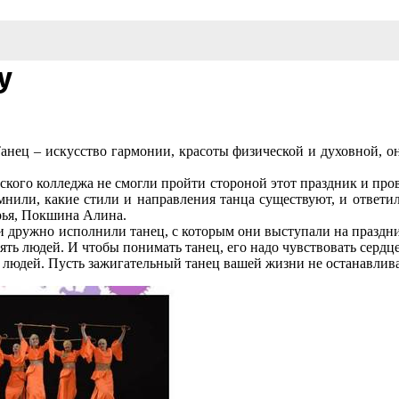
у
нец – искусство гармонии, красоты физической и духовной, он
кого колледжа не смогли пройти стороной этот праздник и про
омнили, какие стили и направления танца существуют, и ответ
рья, Покшина Алина.
 дружно исполнили танец, с которым они выступали на праздн
ть людей. И чтобы понимать танец, его надо чувствовать сердц
х людей. Пусть зажигательный танец вашей жизни не останавлива