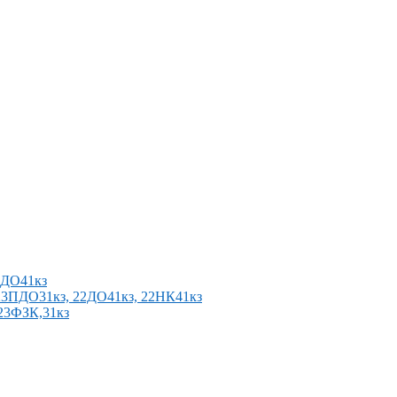
2ПДО41кз
п 23ПДО31кз, 22ДО41кз, 22НК41кз
 23ФЗК,31кз