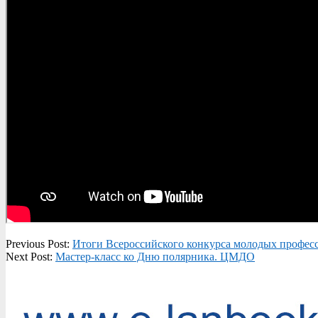
2020-
Previous Post:
Итоги Всероссийского конкурса молодых профес
05-
Next Post:
Мастер-класс ко Дню полярника. ЦМДО
20