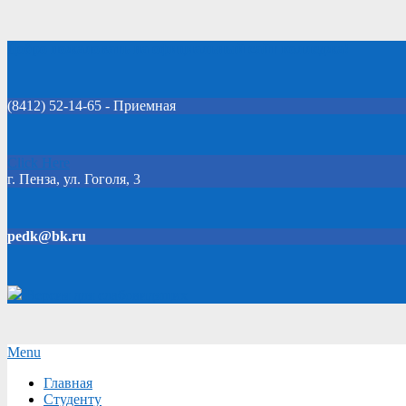
Skip
Добро пожаловать на официальный сайт колледжа!
to
content
(8412) 52-14-65 - Приемная
Click Here
г. Пенза, ул. Гоголя, 3
pedk@bk.ru
Версия для слабовидящих
Secondary
Menu
Navigation
Главная
Menu
Студенту