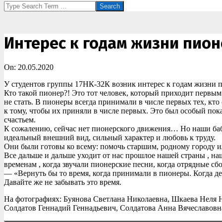
Search
Интерес к годам жизни пио
On:
20.05.2020
У студентов группы 17НК-32К возник интерес к годам жизни пи
Кто такой пионер?! Это тот человек, который приходит первым
не стать. В пионеры всегда принимали в числе первых тех, кто
к тому, чтобы их приняли в числе первых. Это был особый пок
счастьем.
К сожалению, сейчас нет пионерского движения… Но наши бабуш
идеальный внешний вид, сильный характер и любовь к труду.
Они были готовы ко всему: помочь старшим, родному городу ил
Все дальше и дальше уходит от нас прошлое нашей страны , н
временам , когда звучали пионерские песни, когда отрядные сб
— «Вернуть бы то время, когда принимали в пионеры. Когда де
Давайте же не забывать это время.
На фотографиях: Буянова Светлана Николаевна, Шкаева Неля 
Солдатов Геннадий Геннадьевич, Солдатова Анна Вячеславовн