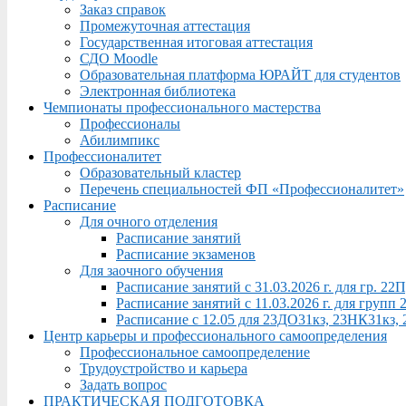
Заказ справок
Промежуточная аттестация
Государственная итоговая аттестация
СДО Moodle
Образовательная платформа ЮРАЙТ для студентов
Электронная библиотека
Чемпионаты профессионального мастерства
Профессионалы
Абилимпикс
Профессионалитет
Образовательный кластер
Перечень специальностей ФП «Профессионалитет»
Расписание
Для очного отделения
Расписание занятий
Расписание экзаменов
Для заочного обучения
Расписание занятий с 31.03.2026 г. для гр. 2
Расписание занятий с 11.03.2026 г. для груп
Расписание с 12.05 для 23ДО31кз, 23НК31кз,
Центр карьеры и профессионального самоопределения
Профессиональное самоопределение
Трудоустройство и карьера
Задать вопрос
ПРАКТИЧЕСКАЯ ПОДГОТОВКА