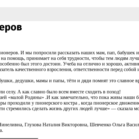
неров
онеров. И мы попросили рассказать наших мам, пап, бабушек и 
 на помощь, принимает на себя трудности, чтобы тем людям луч
 особенно был этого достоин. Учеба на отлично и хорошо, актив
азатель качественного взросления, ответственности перед собой
ки, дедушки, мамы и папы, тёти и дяди помнят это славное врем
и селу. А как славно было всем вместе сходить в поход!
ашей «малой Родины» .И как замечательно, что пока живы наши б
оры проходили у пионерского костра , когда пионерское движени
ти стремились сделать жизнь других людей лучше» — сказала мо
Нинеливна, Глухова Наталия Викторовна, Шевченко Ольга Васи
а.