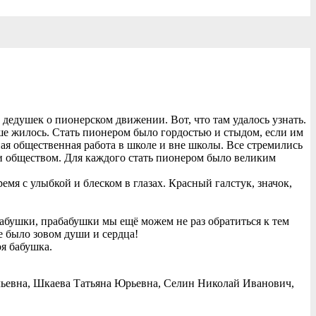
дедушек о пионерском движении. Вот, что там удалось узнать.
ше жилось. Стать пионером было гордостью и стыдом, если им
ная общественная работа в школе и вне школы. Все стремились
 и обществом. Для каждого стать пионером было великим
я с улыбкой и блеском в глазах. Красный галстук, значок,
абушки, прабабушки мы ещё можем не раз обратиться к тем
е было зовом души и сердца!
я бабушка.
льевна, Шкаева Татьяна Юрьевна, Селин Николай Иванович,