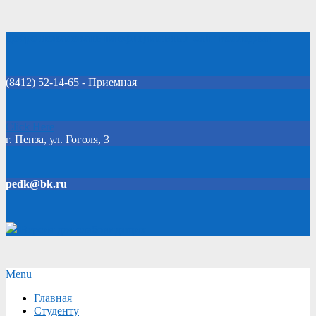
Skip
Добро пожаловать на официальный сайт колледжа!
to
content
(8412) 52-14-65 - Приемная
Click Here
г. Пенза, ул. Гоголя, 3
pedk@bk.ru
Версия для слабовидящих
Secondary
Menu
Navigation
Главная
Menu
Студенту