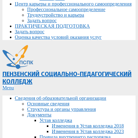
Центр карьеры и профессионального самоопределения
Профессиональное самоопределение
Трудоустройство и карьера
Задать вопрос
ПРАКТИЧЕСКАЯ ПОДГОТОВКА
Задать вопрос
Оценка качества условий оказания услуг
ПЕНЗЕНСКИЙ СОЦИАЛЬНО-ПЕДАГОГИЧЕСКИЙ
КОЛЛЕДЖ
Primary
Menu
Navigation
Сведения об образовательной организации
Menu
Основные сведения
Структура и органы управления
Документы
Устав колледжа
Изменения в Устав колледжа 2018
Изменения в Устав колледжа 2023
Правила внутреннего распорядка