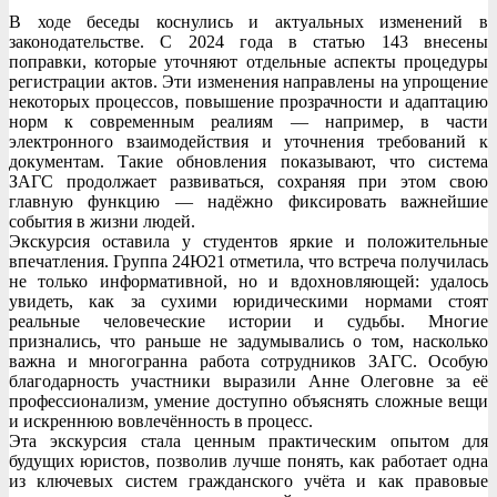
В ходе беседы коснулись и актуальных изменений в
законодательстве. С 2024 года в статью 143 внесены
поправки, которые уточняют отдельные аспекты процедуры
регистрации актов. Эти изменения направлены на упрощение
некоторых процессов, повышение прозрачности и адаптацию
норм к современным реалиям — например, в части
электронного взаимодействия и уточнения требований к
документам. Такие обновления показывают, что система
ЗАГС продолжает развиваться, сохраняя при этом свою
главную функцию — надёжно фиксировать важнейшие
события в жизни людей.
Экскурсия оставила у студентов яркие и положительные
впечатления. Группа 24Ю21 отметила, что встреча получилась
не только информативной, но и вдохновляющей: удалось
увидеть, как за сухими юридическими нормами стоят
реальные человеческие истории и судьбы. Многие
признались, что раньше не задумывались о том, насколько
важна и многогранна работа сотрудников ЗАГС. Особую
благодарность участники выразили Анне Олеговне за её
профессионализм, умение доступно объяснять сложные вещи
и искреннюю вовлечённость в процесс.
Эта экскурсия стала ценным практическим опытом для
будущих юристов, позволив лучше понять, как работает одна
из ключевых систем гражданского учёта и как правовые