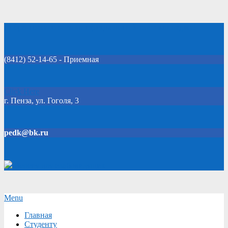
Skip
Добро пожаловать на официальный сайт колледжа!
to
content
(8412) 52-14-65 - Приемная
Click Here
г. Пенза, ул. Гоголя, 3
pedk@bk.ru
Версия для слабовидящих
Secondary
Menu
Navigation
Главная
Menu
Студенту