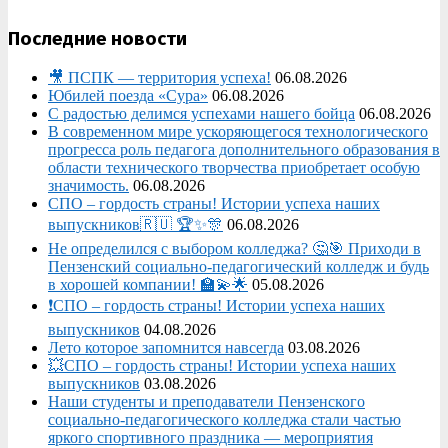
Последние новости
🎥 ПСПК — территория успеха!
06.08.2026
Юбилей поезда «Сура»
06.08.2026
С радостью делимся успехами нашего бойца
06.08.2026
В современном мире ускоряющегося технологического
прогресса роль педагога дополнительного образования в
области технического творчества приобретает особую
значимость.
06.08.2026
СПО – гордость страны! Истории успеха наших
выпускников🇷🇺 🏆✨🎊
06.08.2026
Не определился с выбором колледжа? 🤔🎯 Приходи в
Пензенский социально-педагогический колледж и будь
в хорошей компании! 🏫💫🌟
05.08.2026
❗СПО – гордость страны! Истории успеха наших
выпускников
04.08.2026
Лето которое запомнится навсегда
03.08.2026
💥СПО – гордость страны! Истории успеха наших
выпускников
03.08.2026
Наши студенты и преподаватели Пензенского
социально‑педагогического колледжа стали частью
яркого спортивного праздника — мероприятия