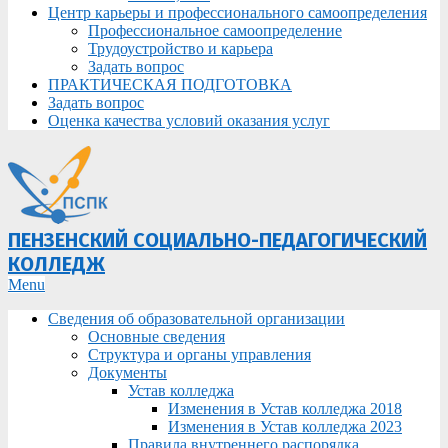
Центр карьеры и профессионального самоопределения
Профессиональное самоопределение
Трудоустройство и карьера
Задать вопрос
ПРАКТИЧЕСКАЯ ПОДГОТОВКА
Задать вопрос
Оценка качества условий оказания услуг
ПЕНЗЕНСКИЙ СОЦИАЛЬНО-ПЕДАГОГИЧЕСКИЙ
КОЛЛЕДЖ
Primary
Menu
Navigation
Сведения об образовательной организации
Menu
Основные сведения
Структура и органы управления
Документы
Устав колледжа
Изменения в Устав колледжа 2018
Изменения в Устав колледжа 2023
Правила внутреннего распорядка