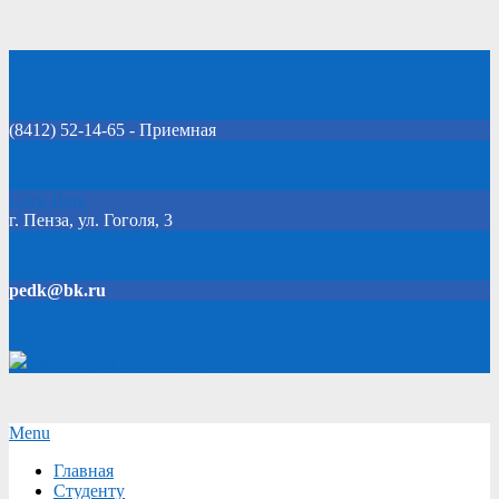
Skip
Добро пожаловать на официальный сайт колледжа!
to
content
(8412) 52-14-65 - Приемная
Click Here
г. Пенза, ул. Гоголя, 3
pedk@bk.ru
Версия для слабовидящих
Secondary
Menu
Navigation
Главная
Menu
Студенту