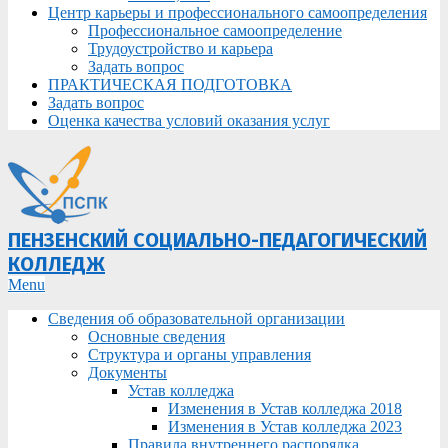
Центр карьеры и профессионального самоопределения
Профессиональное самоопределение
Трудоустройство и карьера
Задать вопрос
ПРАКТИЧЕСКАЯ ПОДГОТОВКА
Задать вопрос
Оценка качества условий оказания услуг
ПЕНЗЕНСКИЙ СОЦИАЛЬНО-ПЕДАГОГИЧЕСКИЙ
КОЛЛЕДЖ
Primary
Menu
Navigation
Сведения об образовательной организации
Menu
Основные сведения
Структура и органы управления
Документы
Устав колледжа
Изменения в Устав колледжа 2018
Изменения в Устав колледжа 2023
Правила внутреннего распорядка