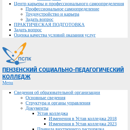
Центр карьеры и профессионального самоопределения
Профессиональное самоопределение
Трудоустройство и карьера
Задать вопрос
ПРАКТИЧЕСКАЯ ПОДГОТОВКА
Задать вопрос
Оценка качества условий оказания услуг
ПЕНЗЕНСКИЙ СОЦИАЛЬНО-ПЕДАГОГИЧЕСКИЙ
КОЛЛЕДЖ
Primary
Menu
Navigation
Сведения об образовательной организации
Menu
Основные сведения
Структура и органы управления
Документы
Устав колледжа
Изменения в Устав колледжа 2018
Изменения в Устав колледжа 2023
Правила внутреннего распорядка