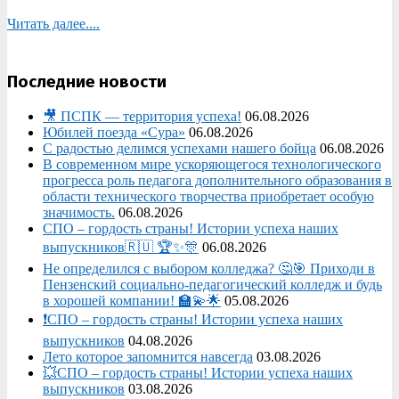
Читать далее....
Последние новости
🎥 ПСПК — территория успеха!
06.08.2026
Юбилей поезда «Сура»
06.08.2026
С радостью делимся успехами нашего бойца
06.08.2026
В современном мире ускоряющегося технологического
прогресса роль педагога дополнительного образования в
области технического творчества приобретает особую
значимость.
06.08.2026
СПО – гордость страны! Истории успеха наших
выпускников🇷🇺 🏆✨🎊
06.08.2026
Не определился с выбором колледжа? 🤔🎯 Приходи в
Пензенский социально-педагогический колледж и будь
в хорошей компании! 🏫💫🌟
05.08.2026
❗СПО – гордость страны! Истории успеха наших
выпускников
04.08.2026
Лето которое запомнится навсегда
03.08.2026
💥СПО – гордость страны! Истории успеха наших
выпускников
03.08.2026