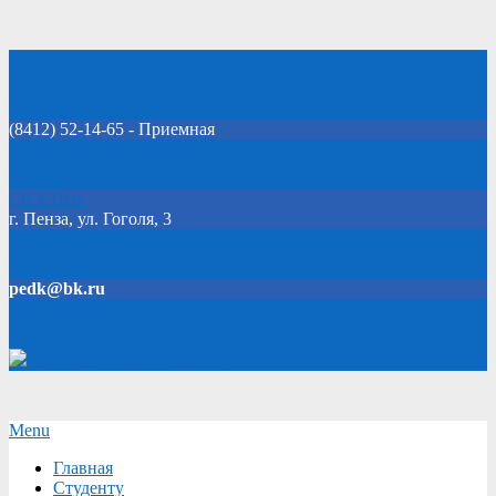
Skip
Добро пожаловать на официальный сайт колледжа!
to
content
(8412) 52-14-65 - Приемная
Click Here
г. Пенза, ул. Гоголя, 3
pedk@bk.ru
Версия для слабовидящих
Secondary
Menu
Navigation
Главная
Menu
Студенту