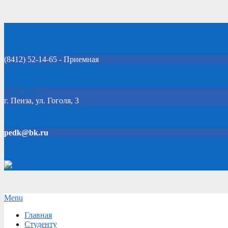
Skip
Добро пожаловать на официальный сайт колледжа!
to
content
(8412) 52-14-65 - Приемная
Click Here
г. Пенза, ул. Гоголя, 3
pedk@bk.ru
Версия для слабовидящих
Secondary
Menu
Navigation
Главная
Menu
Студенту