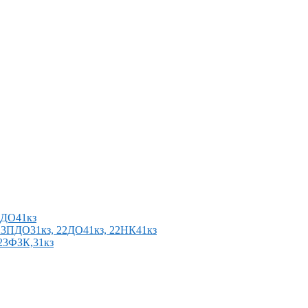
2ПДО41кз
п 23ПДО31кз, 22ДО41кз, 22НК41кз
 23ФЗК,31кз