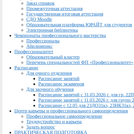
Заказ справок
Промежуточная аттестация
Государственная итоговая аттестация
СДО Moodle
Образовательная платформа ЮРАЙТ для студентов
Электронная библиотека
Чемпионаты профессионального мастерства
Профессионалы
Абилимпикс
Профессионалитет
Образовательный кластер
Перечень специальностей ФП «Профессионалитет»
Расписание
Для очного отделения
Расписание занятий
Расписание экзаменов
Для заочного обучения
Расписание занятий с 31.03.2026 г. для гр. 2
Расписание занятий с 11.03.2026 г. для груп
Расписание с 12.05 для 23ДО31кз, 23НК31кз,
Центр карьеры и профессионального самоопределения
Профессиональное самоопределение
Трудоустройство и карьера
Задать вопрос
ПРАКТИЧЕСКАЯ ПОДГОТОВКА