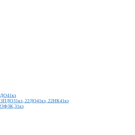
2ПДО41кз
п 23ПДО31кз, 22ДО41кз, 22НК41кз
 23ФЗК,31кз