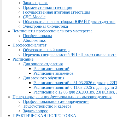
Заказ справок
Промежуточная аттестация
Государственная итоговая аттестация
СДО Moodle
Образовательная платформа ЮРАЙТ для студентов
Электронная библиотека
Чемпионаты профессионального мастерства
Профессионалы
Абилимпикс
Профессионалитет
Образовательный кластер
Перечень специальностей ФП «Профессионалитет»
Расписание
Для очного отделения
Расписание занятий
Расписание экзаменов
Для заочного обучения
Расписание занятий с 31.03.2026 г. для гр. 2
Расписание занятий с 11.03.2026 г. для груп
Расписание с 12.05 для 23ДО31кз, 23НК31кз,
Центр карьеры и профессионального самоопределения
Профессиональное самоопределение
Трудоустройство и карьера
Задать вопрос
ПРАКТИЧЕСКАЯ ПОДГОТОВКА