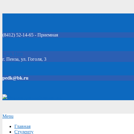
Skip
Добро пожаловать на официальный сайт колледжа!
to
content
(8412) 52-14-65 - Приемная
Click Here
г. Пенза, ул. Гоголя, 3
pedk@bk.ru
Версия для слабовидящих
Secondary
Menu
Navigation
Главная
Menu
Студенту