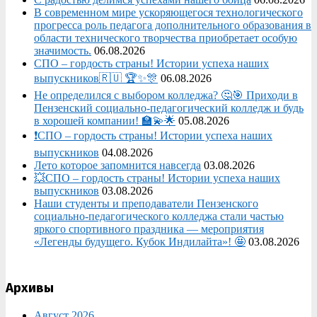
В современном мире ускоряющегося технологического
прогресса роль педагога дополнительного образования в
области технического творчества приобретает особую
значимость.
06.08.2026
СПО – гордость страны! Истории успеха наших
выпускников🇷🇺 🏆✨🎊
06.08.2026
Не определился с выбором колледжа? 🤔🎯 Приходи в
Пензенский социально-педагогический колледж и будь
в хорошей компании! 🏫💫🌟
05.08.2026
❗СПО – гордость страны! Истории успеха наших
выпускников
04.08.2026
Лето которое запомнится навсегда
03.08.2026
💥СПО – гордость страны! Истории успеха наших
выпускников
03.08.2026
Наши студенты и преподаватели Пензенского
социально‑педагогического колледжа стали частью
яркого спортивного праздника — мероприятия
«Легенды будущего. Кубок Индилайта»! 🤩
03.08.2026
Архивы
Август 2026