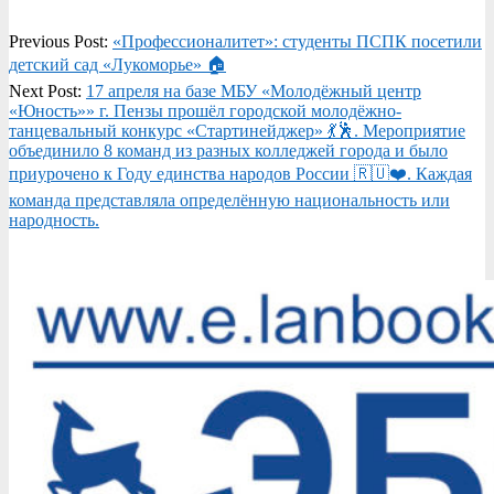
2026-
Previous Post:
«Профессионалитет»: студенты ПСПК посетили
04-
детский сад «Лукоморье» 🏠
17
Next Post:
17 апреля на базе МБУ «Молодёжный центр
«Юность»» г. Пензы прошёл городской молодёжно-
танцевальный конкурс «Стартинейджер» 💃🕺. Мероприятие
объединило 8 команд из разных колледжей города и было
приурочено к Году единства народов России 🇷🇺❤️. Каждая
команда представляла определённую национальность или
народность.