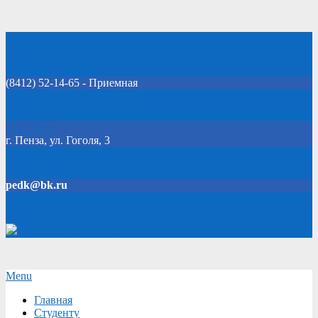
Skip
Добро пожаловать на официальный сайт колледжа!
to
content
(8412) 52-14-65 - Приемная
Click Here
г. Пенза, ул. Гоголя, 3
pedk@bk.ru
Версия для слабовидящих
Secondary
Menu
Navigation
Главная
Menu
Студенту