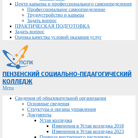
Центр карьеры и профессионального самоопределения
Профессиональное самоопределение
Трудоустройство и карьера
Задать вопрос
ПРАКТИЧЕСКАЯ ПОДГОТОВКА
Задать вопрос
Оценка качества условий оказания услуг
ПЕНЗЕНСКИЙ СОЦИАЛЬНО-ПЕДАГОГИЧЕСКИЙ
КОЛЛЕДЖ
Primary
Menu
Navigation
Сведения об образовательной организации
Menu
Основные сведения
Структура и органы управления
Документы
Устав колледжа
Изменения в Устав колледжа 2018
Изменения в Устав колледжа 2023
Правила внутреннего распорядка