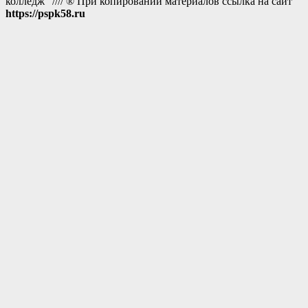
колледж" //// ® При копировании материалов ссылка на сайт
https://pspk58.ru