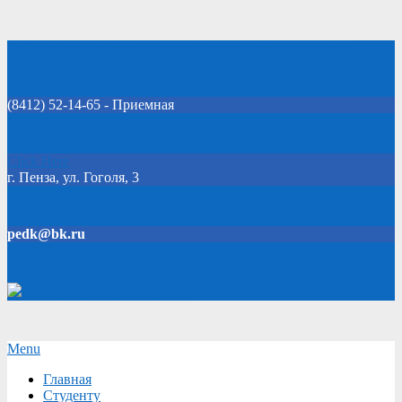
Skip
Добро пожаловать на официальный сайт колледжа!
to
content
(8412) 52-14-65 - Приемная
Click Here
г. Пенза, ул. Гоголя, 3
pedk@bk.ru
Версия для слабовидящих
Secondary
Menu
Navigation
Главная
Menu
Студенту