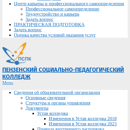
Центр карьеры и профессионального самоопределения
Профессиональное самоопределение
Трудоустройство и карьера
Задать вопрос
ПРАКТИЧЕСКАЯ ПОДГОТОВКА
Задать вопрос
Оценка качества условий оказания услуг
ПЕНЗЕНСКИЙ СОЦИАЛЬНО-ПЕДАГОГИЧЕСКИЙ
КОЛЛЕДЖ
Primary
Menu
Navigation
Сведения об образовательной организации
Menu
Основные сведения
Структура и органы управления
Документы
Устав колледжа
Изменения в Устав колледжа 2018
Изменения в Устав колледжа 2023
Правила внутреннего распорядка