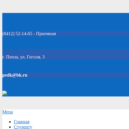
Skip
Добро пожаловать на официальный сайт колледжа!
to
content
(8412) 52-14-65 - Приемная
Click Here
г. Пенза, ул. Гоголя, 3
pedk@bk.ru
Версия для слабовидящих
Secondary
Menu
Navigation
Главная
Menu
Студенту