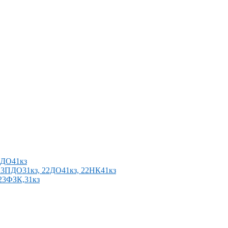
2ПДО41кз
п 23ПДО31кз, 22ДО41кз, 22НК41кз
 23ФЗК,31кз