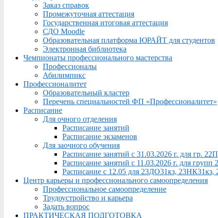
Заказ справок
Промежуточная аттестация
Государственная итоговая аттестация
СДО Moodle
Образовательная платформа ЮРАЙТ для студентов
Электронная библиотека
Чемпионаты профессионального мастерства
Профессионалы
Абилимпикс
Профессионалитет
Образовательный кластер
Перечень специальностей ФП «Профессионалитет»
Расписание
Для очного отделения
Расписание занятий
Расписание экзаменов
Для заочного обучения
Расписание занятий с 31.03.2026 г. для гр. 2
Расписание занятий с 11.03.2026 г. для груп
Расписание с 12.05 для 23ДО31кз, 23НК31кз,
Центр карьеры и профессионального самоопределения
Профессиональное самоопределение
Трудоустройство и карьера
Задать вопрос
ПРАКТИЧЕСКАЯ ПОДГОТОВКА