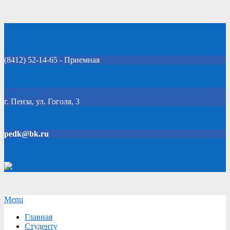
Skip
Добро пожаловать на официальный сайт колледжа!
to
content
(8412) 52-14-65 - Приемная
Click Here
г. Пенза, ул. Гоголя, 3
pedk@bk.ru
Версия для слабовидящих
Secondary
Menu
Navigation
Главная
Menu
Студенту