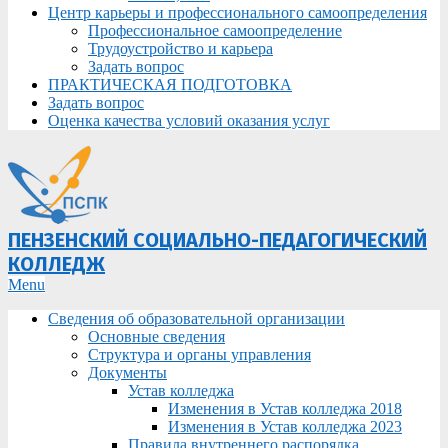
Центр карьеры и профессионального самоопределения
Профессиональное самоопределение
Трудоустройство и карьера
Задать вопрос
ПРАКТИЧЕСКАЯ ПОДГОТОВКА
Задать вопрос
Оценка качества условий оказания услуг
ПЕНЗЕНСКИЙ СОЦИАЛЬНО-ПЕДАГОГИЧЕСКИЙ
КОЛЛЕДЖ
Primary
Menu
Navigation
Сведения об образовательной организации
Menu
Основные сведения
Структура и органы управления
Документы
Устав колледжа
Изменения в Устав колледжа 2018
Изменения в Устав колледжа 2023
Правила внутреннего распорядка