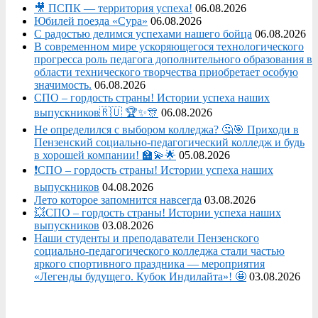
🎥 ПСПК — территория успеха!
06.08.2026
Юбилей поезда «Сура»
06.08.2026
С радостью делимся успехами нашего бойца
06.08.2026
В современном мире ускоряющегося технологического
прогресса роль педагога дополнительного образования в
области технического творчества приобретает особую
значимость.
06.08.2026
СПО – гордость страны! Истории успеха наших
выпускников🇷🇺 🏆✨🎊
06.08.2026
Не определился с выбором колледжа? 🤔🎯 Приходи в
Пензенский социально-педагогический колледж и будь
в хорошей компании! 🏫💫🌟
05.08.2026
❗СПО – гордость страны! Истории успеха наших
выпускников
04.08.2026
Лето которое запомнится навсегда
03.08.2026
💥СПО – гордость страны! Истории успеха наших
выпускников
03.08.2026
Наши студенты и преподаватели Пензенского
социально‑педагогического колледжа стали частью
яркого спортивного праздника — мероприятия
«Легенды будущего. Кубок Индилайта»! 🤩
03.08.2026