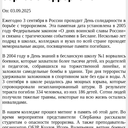
On:
03.09.2025
Ежегодно 3 сентября в России проходит День солидарности в
борьбе с терроризмом. Эта памятная дата установлена в 2005
году Федеральным законом «О днях воинской славы России»
и связана с трагическими событиями в Беслане. Несколько лет
подряд в школах, колледжах и вузах по всей стране проходят
мемориальные акции, посвященные памяти погибших.
В 2004 году в День знаний в бесланскую школу №1 ворвались
боевики, которые захватили более тысячи детей, их родителей
и педагогов, собравшихся на торжественной линейке, и
заложили самодельные бомбы в здании. Три дня террористы
удерживали заложников в спортивном зале без еды и воды. А
3 сентября в школе раздались два мощных взрыва, которые
спровоцировали незапланированный штурм. В результате
теракта погибли 334 человека, из них 186 детей. Сотни людей
получили тяжелые травмы, некоторые на всю жизнь остались
инвалидами.
В нашем колледже прошел митинг в память об этой дате. Во
время мероприятия представители СберБанка рассказали
студентам о опасности терроризма. А также преподаватель-
организатор ОБЗР Козлов Игорь Валерьевич, ветран боевых