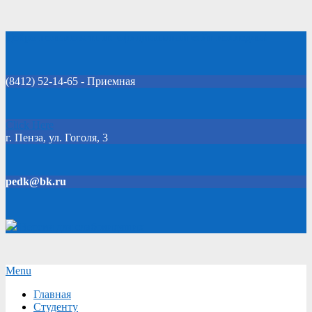
Skip
Добро пожаловать на официальный сайт колледжа!
to
content
(8412) 52-14-65 - Приемная
Click Here
г. Пенза, ул. Гоголя, 3
pedk@bk.ru
Версия для слабовидящих
Secondary
Menu
Navigation
Главная
Menu
Студенту