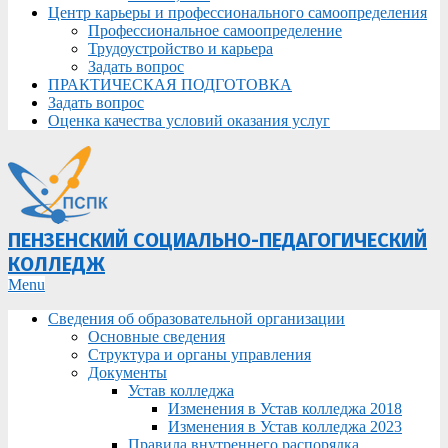
Центр карьеры и профессионального самоопределения
Профессиональное самоопределение
Трудоустройство и карьера
Задать вопрос
ПРАКТИЧЕСКАЯ ПОДГОТОВКА
Задать вопрос
Оценка качества условий оказания услуг
ПЕНЗЕНСКИЙ СОЦИАЛЬНО-ПЕДАГОГИЧЕСКИЙ
КОЛЛЕДЖ
Primary
Menu
Navigation
Сведения об образовательной организации
Menu
Основные сведения
Структура и органы управления
Документы
Устав колледжа
Изменения в Устав колледжа 2018
Изменения в Устав колледжа 2023
Правила внутреннего распорядка