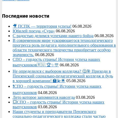
Последние новости
🎥 ПСПК — территория успеха!
06.08.2026
Юбилей поезда «Сура»
06.08.2026
С радостью делимся успехами нашего бойца
06.08.2026
В современном мире ускоряющегося технологического
прогресса роль педагога дополнительного образования в
области технического творчества приобретает особую
значимость.
06.08.2026
СПО – гордость страны! Истории успеха наших
выпускников🇷🇺 🏆✨🎊
06.08.2026
Не определился с выбором колледжа? 🤔🎯 Приходи в
Пензенский социально-педагогический колледж и будь
в хорошей компании! 🏫💫🌟
05.08.2026
❗СПО – гордость страны! Истории успеха наших
выпускников
04.08.2026
Лето которое запомнится навсегда
03.08.2026
💥СПО – гордость страны! Истории успеха наших
выпускников
03.08.2026
Наши студенты и преподаватели Пензенского
социально‑педагогического колледжа стали частью