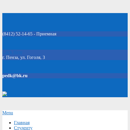
Skip
Добро пожаловать на официальный сайт колледжа!
to
content
(8412) 52-14-65 - Приемная
Click Here
г. Пенза, ул. Гоголя, 3
pedk@bk.ru
Версия для слабовидящих
Secondary
Menu
Navigation
Главная
Menu
Студенту