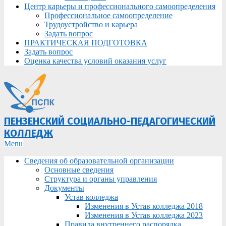
Центр карьеры и профессионального самоопределения
Профессиональное самоопределение
Трудоустройство и карьера
Задать вопрос
ПРАКТИЧЕСКАЯ ПОДГОТОВКА
Задать вопрос
Оценка качества условий оказания услуг
ПЕНЗЕНСКИЙ СОЦИАЛЬНО-ПЕДАГОГИЧЕСКИЙ
КОЛЛЕДЖ
Primary
Menu
Navigation
Сведения об образовательной организации
Menu
Основные сведения
Структура и органы управления
Документы
Устав колледжа
Изменения в Устав колледжа 2018
Изменения в Устав колледжа 2023
Правила внутреннего распорядка