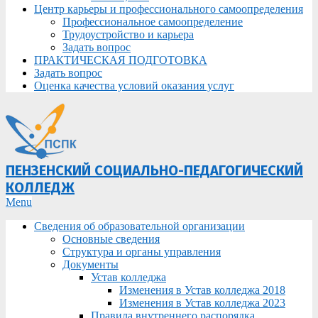
Центр карьеры и профессионального самоопределения
Профессиональное самоопределение
Трудоустройство и карьера
Задать вопрос
ПРАКТИЧЕСКАЯ ПОДГОТОВКА
Задать вопрос
Оценка качества условий оказания услуг
ПЕНЗЕНСКИЙ СОЦИАЛЬНО-ПЕДАГОГИЧЕСКИЙ
КОЛЛЕДЖ
Primary
Menu
Navigation
Сведения об образовательной организации
Menu
Основные сведения
Структура и органы управления
Документы
Устав колледжа
Изменения в Устав колледжа 2018
Изменения в Устав колледжа 2023
Правила внутреннего распорядка