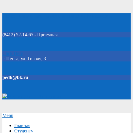
Skip
Добро пожаловать на официальный сайт колледжа!
to
content
(8412) 52-14-65 - Приемная
Click Here
г. Пенза, ул. Гоголя, 3
pedk@bk.ru
Версия для слабовидящих
Secondary
Menu
Navigation
Главная
Menu
Студенту