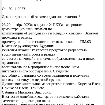
On:
30.11.2023
Демонстрационный экзамен сдан «на отлично»!
28-29 ноября 2023г. в группе 21НК33к завершился
демонстрационный экзамен по
компетенции «Преподавание в младших классах». Экзамен
проходил в рамках
промежуточной аттестации по итогам освоения ПМ.03
Классное руководство. Будущим
учителям начальных классов предстояло разработать
воспитательный проект в рамках
сетевого взаимодействия семьи, образовательных и иных
организаций и провести
воспитательное мероприятие с использованием
интерактивного оборудования. Студенты
достойно справились со всеми заданиями и получили
высокую оценку экспертной группы.
Лучшее воспитательное мероприятие провели Киреева Елена,
Покщаева Елена, Тришева
Сабина и Макарова Виктория.
В качестве линейных экспертов на экзамене работали
заместители директоров школ
Мусатова Анжелика Вячеславовна (МБОУ СОШ № 66 им.