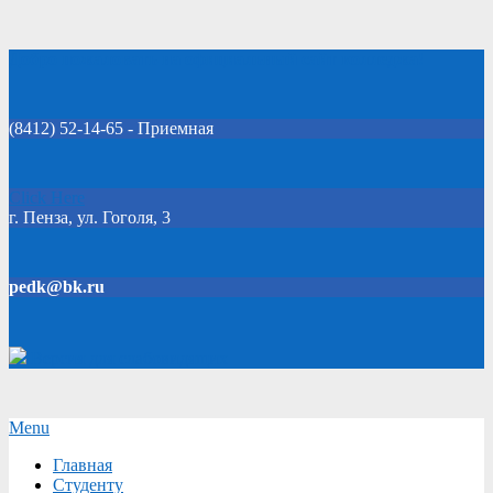
Skip
Добро пожаловать на официальный сайт колледжа!
to
content
(8412) 52-14-65 - Приемная
Click Here
г. Пенза, ул. Гоголя, 3
pedk@bk.ru
Версия для слабовидящих
Secondary
Menu
Navigation
Главная
Menu
Студенту