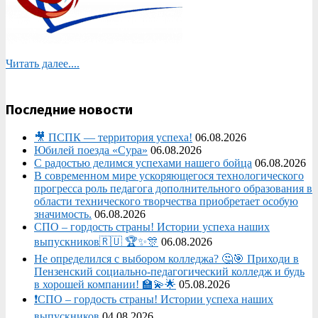
Читать далее....
Последние новости
🎥 ПСПК — территория успеха!
06.08.2026
Юбилей поезда «Сура»
06.08.2026
С радостью делимся успехами нашего бойца
06.08.2026
В современном мире ускоряющегося технологического
прогресса роль педагога дополнительного образования в
области технического творчества приобретает особую
значимость.
06.08.2026
СПО – гордость страны! Истории успеха наших
выпускников🇷🇺 🏆✨🎊
06.08.2026
Не определился с выбором колледжа? 🤔🎯 Приходи в
Пензенский социально-педагогический колледж и будь
в хорошей компании! 🏫💫🌟
05.08.2026
❗СПО – гордость страны! Истории успеха наших
выпускников
04.08.2026