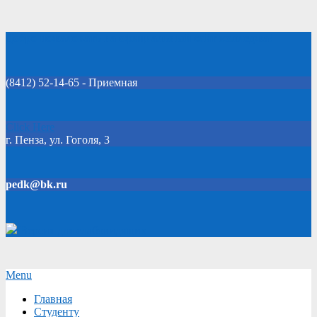
Skip
Добро пожаловать на официальный сайт колледжа!
to
content
(8412) 52-14-65 - Приемная
Click Here
г. Пенза, ул. Гоголя, 3
pedk@bk.ru
Версия для слабовидящих
Secondary
Menu
Navigation
Главная
Menu
Студенту