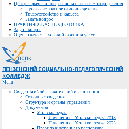
Центр карьеры и профессионального самоопределения
Профессиональное самоопределение
Трудоустройство и карьера
Задать вопрос
ПРАКТИЧЕСКАЯ ПОДГОТОВКА
Задать вопрос
Оценка качества условий оказания услуг
ПЕНЗЕНСКИЙ СОЦИАЛЬНО-ПЕДАГОГИЧЕСКИЙ
КОЛЛЕДЖ
Primary
Menu
Navigation
Сведения об образовательной организации
Menu
Основные сведения
Структура и органы управления
Документы
Устав колледжа
Изменения в Устав колледжа 2018
Изменения в Устав колледжа 2023
Правила внутреннего распорядка