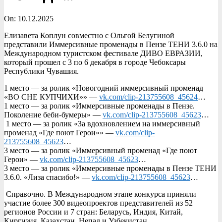
On:
10.12.2025
Елизавета Коплун совместно с Ольгой Белугиной
представили Иммерсивные променады в Пензе ТЕНИ 3.6.0 на
Международном туристском фестивале ДИВО ЕВРАЗИИ,
который прошел с 3 по 6 декабря в городе Чебоксары
Республики Чувашия.
1 место — за ролик «Новогодний иммерсивный променад
«ВО СНЕ КУПЧИХИ»» —
vk.com/clip-213755608_45624
…
1 место — за ролик «Иммерсивные променады в Пензе.
Поколение беби-бумеры» —
vk.com/clip-213755608_45623
…
1 место — за ролик «За вдохновлением на иммерсивный
променад «Где поют Герои»» —
vk.com/clip-
213755608_45623
…
3 место — за ролик «Иммерсивный променад «Где поют
Герои» —
vk.com/clip-213755608_45623
…
3 место — за ролик «Иммерсивные променады в Пензе ТЕНИ
3.6.0. «Лиза спасибо!» —
vk.com/clip-213755608_45623
…
Справочно. В Международном этапе конкурса приняли
участие более 300 видеопроектов представителей из 52
регионов России и 7 стран: Беларусь, Индия, Китай,
Киргизия, Казахстан, Непал и Узбекистан.