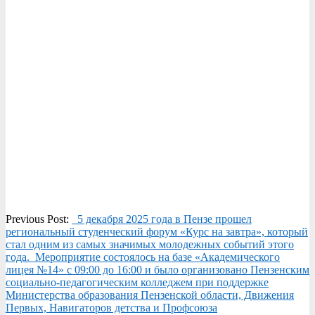
2025-
Previous Post:
5 декабря 2025 года в Пензе прошел
12-
региональный студенческий форум «Курс на завтра», который
10
стал одним из самых значимых молодежных событий этого
года. Мероприятие состоялось на базе «Академического
лицея №14» с 09:00 до 16:00 и было организовано Пензенским
социально-педагогическим колледжем при поддержке
Министерства образования Пензенской области, Движения
Первых, Навигаторов детства и Профсоюза