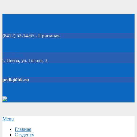
Skip
Добро пожаловать на официальный сайт колледжа!
to
content
(8412) 52-14-65 - Приемная
Click Here
г. Пенза, ул. Гоголя, 3
pedk@bk.ru
Версия для слабовидящих
Secondary
Menu
Navigation
Главная
Menu
Студенту