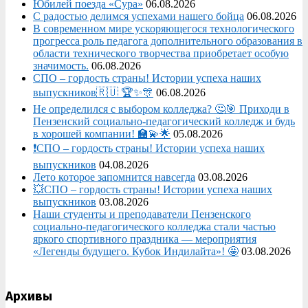
Юбилей поезда «Сура»
06.08.2026
С радостью делимся успехами нашего бойца
06.08.2026
В современном мире ускоряющегося технологического
прогресса роль педагога дополнительного образования в
области технического творчества приобретает особую
значимость.
06.08.2026
СПО – гордость страны! Истории успеха наших
выпускников🇷🇺 🏆✨🎊
06.08.2026
Не определился с выбором колледжа? 🤔🎯 Приходи в
Пензенский социально-педагогический колледж и будь
в хорошей компании! 🏫💫🌟
05.08.2026
❗СПО – гордость страны! Истории успеха наших
выпускников
04.08.2026
Лето которое запомнится навсегда
03.08.2026
💥СПО – гордость страны! Истории успеха наших
выпускников
03.08.2026
Наши студенты и преподаватели Пензенского
социально‑педагогического колледжа стали частью
яркого спортивного праздника — мероприятия
«Легенды будущего. Кубок Индилайта»! 🤩
03.08.2026
Архивы