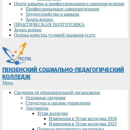
Центр карьеры и профессионального самоопределения
Профессиональное самоопределение
Трудоустройство и карьера
Задать вопрос
ПРАКТИЧЕСКАЯ ПОДГОТОВКА
Задать вопрос
Оценка качества условий оказания услуг
ПЕНЗЕНСКИЙ СОЦИАЛЬНО-ПЕДАГОГИЧЕСКИЙ
КОЛЛЕДЖ
Primary
Menu
Navigation
Сведения об образовательной организации
Menu
Основные сведения
Структура и органы управления
Документы
Устав колледжа
Изменения в Устав колледжа 2018
Изменения в Устав колледжа 2023
Правила внутреннего распорядка