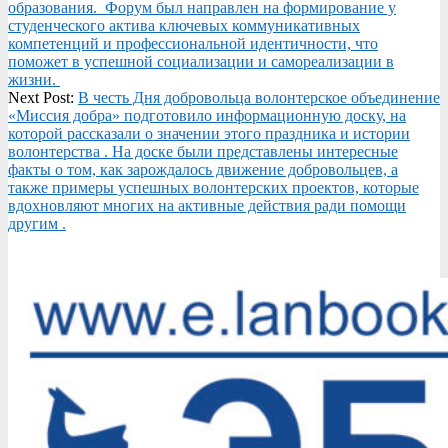
образования. Форум был направлен на формирование у
студенческого актива ключевых коммуникативных
компетенций и профессиональной идентичности, что
поможет в успешной социализации и самореализации в
жизни.
Next Post:
В честь Дня добровольца волонтерское объединение
«Миссия добра» подготовило информационную доску, на
которой рассказали о значении этого праздника и истории
волонтерства . На доске были представлены интересные
факты о том, как зарождалось движение добровольцев, а
также примеры успешных волонтерских проектов, которые
вдохновляют многих на активные действия ради помощи
другим .