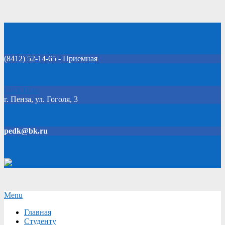
Skip
Добро пожаловать на официальный сайт колледжа!
to
content
(8412) 52-14-65 - Приемная
Click Here
г. Пенза, ул. Гоголя, 3
pedk@bk.ru
Версия для слабовидящих
Secondary
Menu
Navigation
Главная
Menu
Студенту