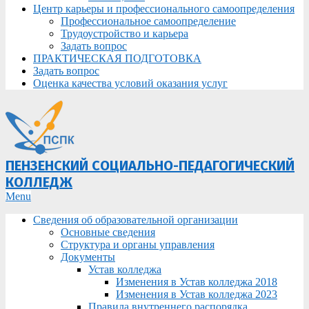
Центр карьеры и профессионального самоопределения
Профессиональное самоопределение
Трудоустройство и карьера
Задать вопрос
ПРАКТИЧЕСКАЯ ПОДГОТОВКА
Задать вопрос
Оценка качества условий оказания услуг
ПЕНЗЕНСКИЙ СОЦИАЛЬНО-ПЕДАГОГИЧЕСКИЙ
КОЛЛЕДЖ
Primary
Menu
Navigation
Сведения об образовательной организации
Menu
Основные сведения
Структура и органы управления
Документы
Устав колледжа
Изменения в Устав колледжа 2018
Изменения в Устав колледжа 2023
Правила внутреннего распорядка