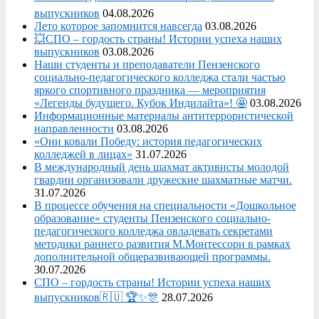
выпускников
04.08.2026
Лето которое запомнится навсегда
03.08.2026
💥СПО – гордость страны! Истории успеха наших
выпускников
03.08.2026
Наши студенты и преподаватели Пензенского
социально‑педагогического колледжа стали частью
яркого спортивного праздника — мероприятия
«Легенды будущего. Кубок Индилайта»! 🤩
03.08.2026
Информационные материалы антитеррористической
направленности
03.08.2026
«Они ковали Победу: история педагогических
колледжей в лицах»
31.07.2026
В международный день шахмат активисты молодой
гвардии организовали дружеские шахматные матчи.
31.07.2026
В процессе обучения на специальности «Дошкольное
образование» студенты Пензенского социально-
педагогического колледжа овладевать секретами
методики раннего развития М.Монтессори в рамках
дополнительной общеразвивающей программы.
30.07.2026
СПО – гордость страны! Истории успеха наших
выпускников🇷🇺 🏆✨🎊
28.07.2026