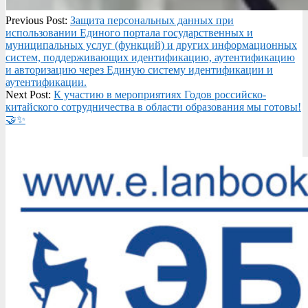
2026-
Previous Post:
Защита персональных данных при
02-
использовании Единого портала государственных и
02
муниципальных услуг (функций) и других информационных
систем, поддерживающих идентификацию, аутентификацию
и авторизацию через Единую систему идентификации и
аутентификации.
Next Post:
К участию в мероприятиях Годов российско-
китайского сотрудничества в области образования мы готовы!
🤝✨