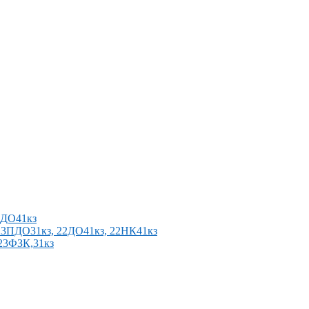
2ПДО41кз
п 23ПДО31кз, 22ДО41кз, 22НК41кз
 23ФЗК,31кз