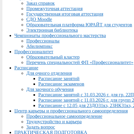
Заказ справок
Промежуточная аттестация
Государственная итоговая аттестация
СДО Moodle
Образовательная платформа ЮРАЙТ для студентов
Электронная библиотека
Чемпионаты профессионального мастерства
Профессионалы
Абилимпикс
Профессионалитет
Образовательный кластер
Перечень специальностей ФП «Профессионалитет»
Расписание
Для очного отделения
Расписание занятий
Расписание экзаменов
Для заочного обучения
Расписание занятий с 31.03.2026 г. для гр. 2
Расписание занятий с 11.03.2026 г. для груп
Расписание с 12.05 для 23ДО31кз, 23НК31кз,
Центр карьеры и профессионального самоопределения
Профессиональное самоопределение
Трудоустройство и карьера
Задать вопрос
ПРАКТИЧЕСКАЯ ПОДГОТОВКА