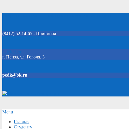
Skip
Добро пожаловать на официальный сайт колледжа!
to
content
(8412) 52-14-65 - Приемная
Click Here
г. Пенза, ул. Гоголя, 3
pedk@bk.ru
Версия для слабовидящих
Secondary
Menu
Navigation
Главная
Menu
Студенту