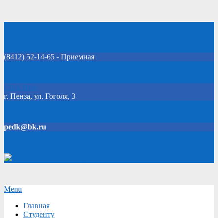
Skip
Добро пожаловать на официальный сайт колледжа!
to
content
(8412) 52-14-65 - Приемная
Click Here
г. Пенза, ул. Гоголя, 3
pedk@bk.ru
Версия для слабовидящих
Secondary
Menu
Navigation
Главная
Menu
Студенту