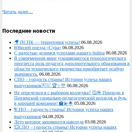
Читать далее....
Последние новости
🎥 ПСПК — территория успеха!
06.08.2026
Юбилей поезда «Сура»
06.08.2026
С радостью делимся успехами нашего бойца
06.08.2026
В современном мире ускоряющегося технологического
прогресса роль педагога дополнительного образования в
области технического творчества приобретает особую
значимость.
06.08.2026
СПО – гордость страны! Истории успеха наших
выпускников🇷🇺 🏆✨🎊
06.08.2026
Не определился с выбором колледжа? 🤔🎯 Приходи в
Пензенский социально-педагогический колледж и будь
в хорошей компании! 🏫💫🌟
05.08.2026
❗СПО – гордость страны! Истории успеха наших
выпускников
04.08.2026
Лето которое запомнится навсегда
03.08.2026
💥СПО – гордость страны! Истории успеха наших