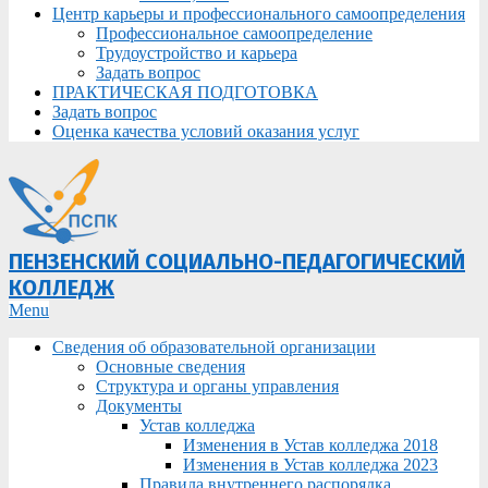
Центр карьеры и профессионального самоопределения
Профессиональное самоопределение
Трудоустройство и карьера
Задать вопрос
ПРАКТИЧЕСКАЯ ПОДГОТОВКА
Задать вопрос
Оценка качества условий оказания услуг
ПЕНЗЕНСКИЙ СОЦИАЛЬНО-ПЕДАГОГИЧЕСКИЙ
КОЛЛЕДЖ
Primary
Menu
Navigation
Сведения об образовательной организации
Menu
Основные сведения
Структура и органы управления
Документы
Устав колледжа
Изменения в Устав колледжа 2018
Изменения в Устав колледжа 2023
Правила внутреннего распорядка