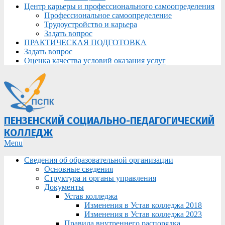
Центр карьеры и профессионального самоопределения
Профессиональное самоопределение
Трудоустройство и карьера
Задать вопрос
ПРАКТИЧЕСКАЯ ПОДГОТОВКА
Задать вопрос
Оценка качества условий оказания услуг
ПЕНЗЕНСКИЙ СОЦИАЛЬНО-ПЕДАГОГИЧЕСКИЙ
КОЛЛЕДЖ
Primary
Menu
Navigation
Сведения об образовательной организации
Menu
Основные сведения
Структура и органы управления
Документы
Устав колледжа
Изменения в Устав колледжа 2018
Изменения в Устав колледжа 2023
Правила внутреннего распорядка