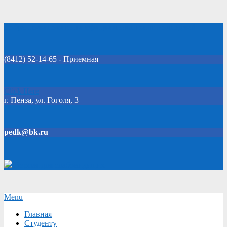
Skip
Добро пожаловать на официальный сайт колледжа!
to
content
(8412) 52-14-65 - Приемная
Click Here
г. Пенза, ул. Гоголя, 3
pedk@bk.ru
Версия для слабовидящих
Secondary
Menu
Navigation
Главная
Menu
Студенту