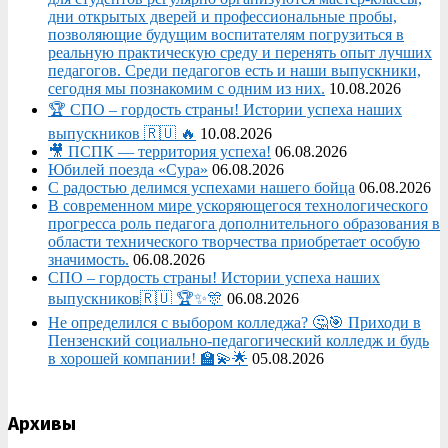
дни открытых дверей и профессиональные пробы,
позволяющие будущим воспитателям погрузиться в
реальную практическую среду и перенять опыт лучших
педагогов. Среди педагогов есть и наши выпускники,
сегодня мы познакомим с одним из них.
10.08.2026
🏆 СПО – гордость страны! Истории успеха наших
выпускников 🇷🇺 🔥
10.08.2026
🎥 ПСПК — территория успеха!
06.08.2026
Юбилей поезда «Сура»
06.08.2026
С радостью делимся успехами нашего бойца
06.08.2026
В современном мире ускоряющегося технологического
прогресса роль педагога дополнительного образования в
области технического творчества приобретает особую
значимость.
06.08.2026
СПО – гордость страны! Истории успеха наших
выпускников🇷🇺 🏆✨🎊
06.08.2026
Не определился с выбором колледжа? 🤔🎯 Приходи в
Пензенский социально-педагогический колледж и будь
в хорошей компании! 🏫💫🌟
05.08.2026
Архивы