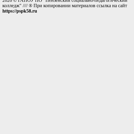
2026 © ГАПОУ ПО "Пензенский социально-педагогический
колледж" //// ® При копировании материалов ссылка на сайт
https://pspk58.ru