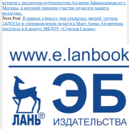
04-
встреча с писателем-публицистом Андреем Афанасьевым из г.
10
Москвы, в которой приняли участие педагоги нашего
колледжа.
Next Post:
В рамках единого дня открытых дверей, группа
24ДО11п в сопровождении педагога Март Анны Андреевны
посетила 4-й корпус МБДОУ «Сурская Сказка»