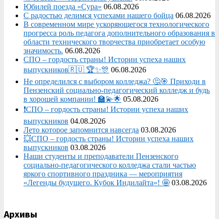
Юбилей поезда «Сура»
06.08.2026
С радостью делимся успехами нашего бойца
06.08.2026
В современном мире ускоряющегося технологического
прогресса роль педагога дополнительного образования в
области технического творчества приобретает особую
значимость.
06.08.2026
СПО – гордость страны! Истории успеха наших
выпускников🇷🇺 🏆✨🎊
06.08.2026
Не определился с выбором колледжа? 🤔🎯 Приходи в
Пензенский социально-педагогический колледж и будь
в хорошей компании! 🏫💫🌟
05.08.2026
❗СПО – гордость страны! Истории успеха наших
выпускников
04.08.2026
Лето которое запомнится навсегда
03.08.2026
💥СПО – гордость страны! Истории успеха наших
выпускников
03.08.2026
Наши студенты и преподаватели Пензенского
социально‑педагогического колледжа стали частью
яркого спортивного праздника — мероприятия
«Легенды будущего. Кубок Индилайта»! 🤩
03.08.2026
Архивы