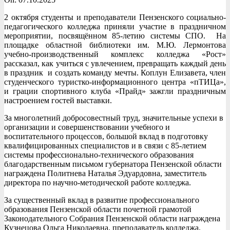
2 октября студенты и преподаватели Пензенского социально-
педагогического колледжа приняли участие в праздничном
мероприятии, посвящённом 85-летию системы СПО. На
площадке областной библиотеки им. М.Ю. Лермонтова
учебно-производственный комплекс колледжа «Рост»
рассказал, как учиться с увлечением, превращать каждый день
в праздник и создать команду мечты. Коплун Елизавета, член
студенческого туристко-информационного центра «пТИЦа»,
и грации спортивного клуба «Прайд» зажгли праздничным
настроением гостей выставки.
За многолетний добросовестный труд, значительные успехи в
организации и совершенствовании учебного и
воспитательного процессов, большой вклад в подготовку
квалифицированных специалистов и в связи с 85-летием
системы профессионально-технического образования
благодарственным письмом губернатора Пензенской области
награждена Политнева Наталья Эдуардовна, заместитель
директора по научно-методической работе колледжа.
За существенный вклад в развитие профессионального
образования Пензенской области почетной грамотой
Законодательного Собрания Пензенской области награждена
Кузнецова Ольга Николаевна, преподаватель колледжа.