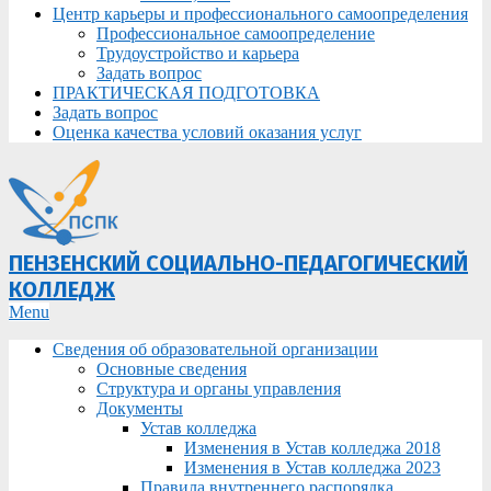
Центр карьеры и профессионального самоопределения
Профессиональное самоопределение
Трудоустройство и карьера
Задать вопрос
ПРАКТИЧЕСКАЯ ПОДГОТОВКА
Задать вопрос
Оценка качества условий оказания услуг
ПЕНЗЕНСКИЙ СОЦИАЛЬНО-ПЕДАГОГИЧЕСКИЙ
КОЛЛЕДЖ
Primary
Menu
Navigation
Сведения об образовательной организации
Menu
Основные сведения
Структура и органы управления
Документы
Устав колледжа
Изменения в Устав колледжа 2018
Изменения в Устав колледжа 2023
Правила внутреннего распорядка