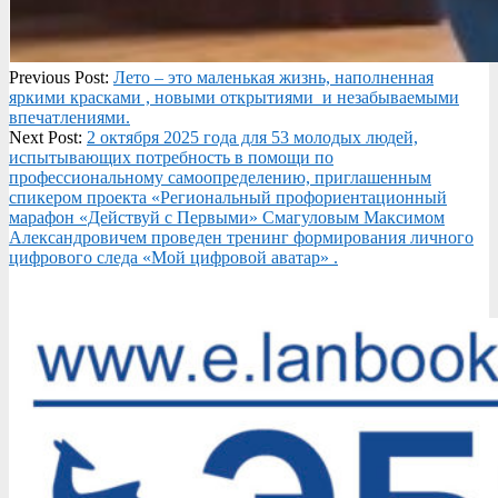
2025-
Previous Post:
Лето – это маленькая жизнь, наполненная
10-
яркими красками , новыми открытиями и незабываемыми
07
впечатлениями.
Next Post:
2 октября 2025 года для 53 молодых людей,
испытывающих потребность в помощи по
профессиональному самоопределению, приглашенным
спикером проекта «Региональный профориентационный
марафон «Действуй с Первыми» Смагуловым Максимом
Александровичем проведен тренинг формирования личного
цифрового следа «Мой цифровой аватар» .