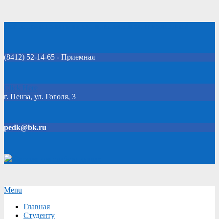
Skip
Добро пожаловать на официальный сайт колледжа!
to
content
(8412) 52-14-65 - Приемная
Click Here
г. Пенза, ул. Гоголя, 3
pedk@bk.ru
Версия для слабовидящих
Secondary
Menu
Navigation
Главная
Menu
Студенту